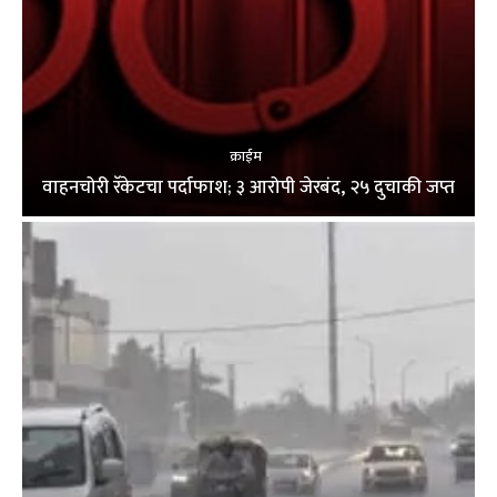
क्राईम
वाहनचोरी रॅकेटचा पर्दाफाश; ३ आरोपी जेरबंद, २५ दुचाकी जप्त