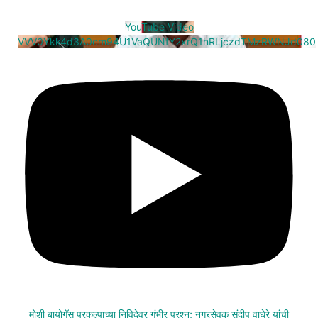
YouTube Video
VVV0Ykk4d3A0cm94U1VaQUNfY2xrQ1hRLjczdTMzRWNJd080
मोशी बायोगॅस प्रकल्पाच्या निविदेवर गंभीर प्रश्न; नगरसेवक संदीप वाघेरे यांची