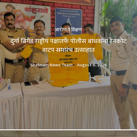
आरोग्य व शिक्षण
दुर्गा ब्रिगेड राष्ट्रीय पक्षातर्फे पोलीस बांधवांना रेनकोट
वाटप समारंभ उत्साहात
Shabnam News Team
-
August 6, 2026