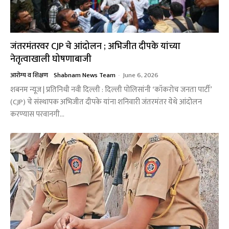
जंतरमंतरवर CJP चे आंदोलन ; अभिजीत दीपके यांच्या
नेतृत्वाखाली घोषणाबाजी
आरोग्य व शिक्षण
Shabnam News Team
-
June 6, 2026
शबनम न्यूज | प्रतिनिधी नवी दिल्ली : दिल्ली पोलिसांनी ‘कॉकरोच जनता पार्टी’
(CJP) चे संस्थापक अभिजीत दीपके यांना शनिवारी जंतरमंतर येथे आंदोलन
करण्यास परवानगी...