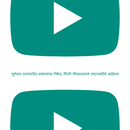
सुनेत्रा पवारांवरील वक्तव्याचा निषेध; पिंपरी-चिंचवडमध्ये राष्ट्रवादीचे आंदोलन