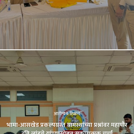
आरोग्य व शिक्षण
भामा-आसखेड प्रकल्पग्रस्त ग्रामस्थांच्या प्रश्नांवर महापौर
रवि लांडगे यांच्यासोबत सकारात्मक चर्चा