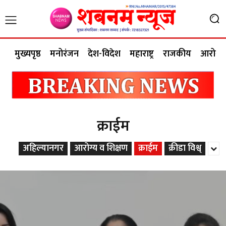
मुख्यपृष्ठ
मनोरंजन
देश-विदेश
महाराष्ट्र
राजकीय
आरोग्य 
क्राईम
अहिल्यानगर
आरोग्य व शिक्षण
क्राईम
क्रीडा विश्व्