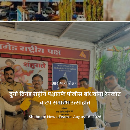
आरोग्य व शिक्षण
दुर्गा ब्रिगेड राष्ट्रीय पक्षातर्फे पोलीस बांधवांना रेनकोट
वाटप समारंभ उत्साहात
Shabnam News Team
-
August 6, 2026