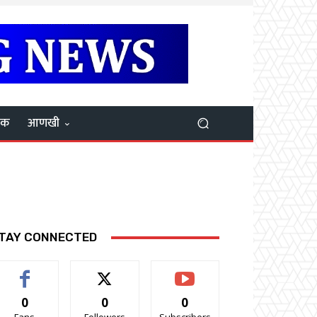
यक
आणखी
TAY CONNECTED
0
0
0