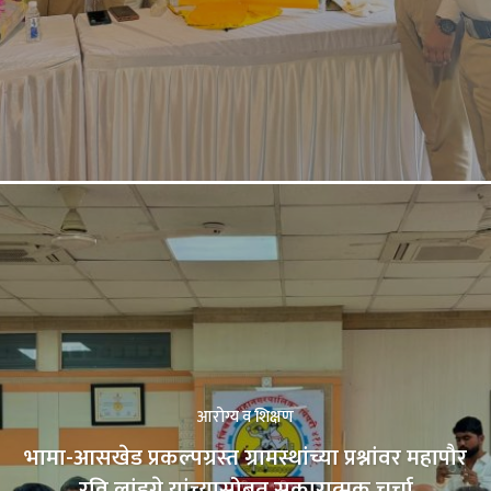
आरोग्य व शिक्षण
भामा-आसखेड प्रकल्पग्रस्त ग्रामस्थांच्या प्रश्नांवर महापौर
रवि लांडगे यांच्यासोबत सकारात्मक चर्चा