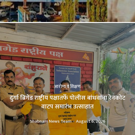
आरोग्य व शिक्षण
दुर्गा ब्रिगेड राष्ट्रीय पक्षातर्फे पोलीस बांधवांना रेनकोट
वाटप समारंभ उत्साहात
Shabnam News Team
-
August 6, 2026