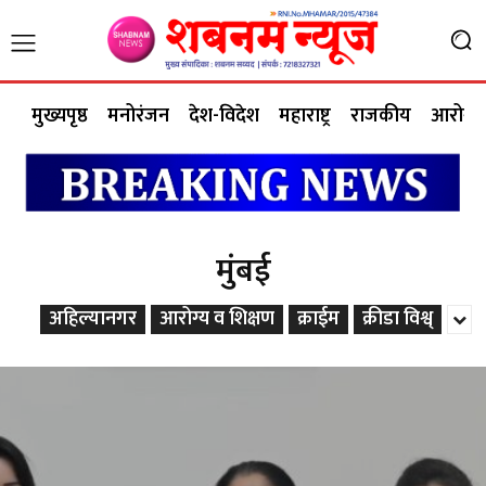
मुख्यपृष्ठ
मनोरंजन
देश-विदेश
महाराष्ट्र
राजकीय
आरोग्य 
मुंबई
अहिल्यानगर
आरोग्य व शिक्षण
क्राईम
क्रीडा विश्व्