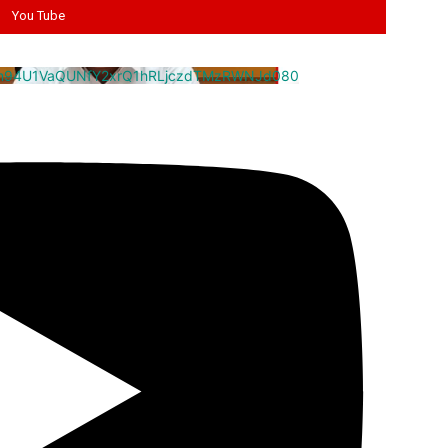
You Tube
cm94U1VaQUNfY2xrQ1hRLjczdTMzRWNJd080