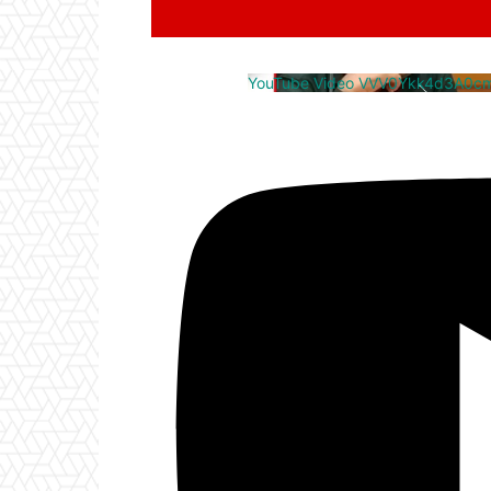
YouTube Video VVV0Ykk4d3A0