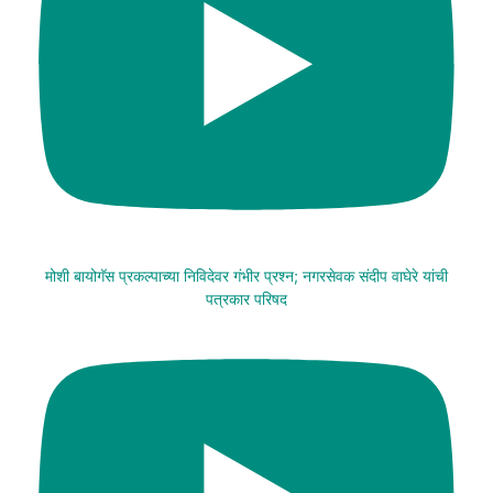
मोशी बायोगॅस प्रकल्पाच्या निविदेवर गंभीर प्रश्न; नगरसेवक संदीप वाघेरे यांची
पत्रकार परिषद