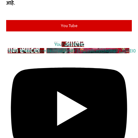
आहे.
You Tube
YouTube Video
VVV0Ykk4d3A0cm94U1VaQUNfY2xrQ1hRLmh5N0hsRVJNREI0