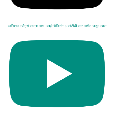
आलिशान स्पोर्ट्स कारला आग , काही मिनिटांत ३ कोटींची कार आगीत जळून खाक