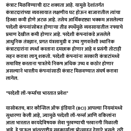
कंत्राट मिळविण्याची दाट शक्यता आहे. यामुळे देशांतर्गत
कंत्राटदारांच्या व्यवसायात लक्षणीय घट होऊन बाजारातील त्यांचा
हिस्सा कमी होणे अटळ आहे. तसेच आर्थिकदृष्ट्या भक्कम असलेल्या
परदेशी कंपन्यांसोबत होणाऱ्या तीव्र स्पर्धेमुळे व्यवसायातील नफ्याचे
प्रमाण देखील कमी होणार आहे. परदेशी कंपन्यांकडे असलेले
आधुनिक तंत्रज्ञान, प्रगत यंत्रसामुग्री व उच्च गुणवत्तेशी स्थानिक
कंत्राटदारांना स्पर्धा करताना दमछाक होणार आहे व प्रसंगी तोटाही
सहन करावा लागू शकतो. परदेशी कंपन्यांना सरकारी कंत्राटांमध्ये
समाविष्ट करताना पात्रतेचे निकष अधिक उच्च व कठोर होणार
असल्याने भारतीय कंपन्यांसाठी कंत्राट मिळवण्यात संघर्ष करावा
लागेल.
*परदेशी लॉ-फर्म्सचा भारतात प्रवेश*
यासोबतच, बार कौन्सिल ऑफ इंडियाने (BCI) आपल्या नियमांमध्ये
सुधारणा केली आहे, ज्यामुळे परदेशी लॉ-फर्म्स आणि वकिलांना
आता भारतात कायदेविषयक सेवा पुरवण्याची परवानगी मिळाली
आहे. हे पाऊल आंतरराष्ट्रीय सहकार्याला प्रोत्साहन देणारे असले, तरी