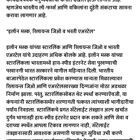
कायदेविषयक मनुष्यबळाची कपात देखील होऊ लागली आहे.
म्हणजेच भारतीय लॉ-फर्म्स आणि वकिलांना दुहेरी संकटाचा सामना
करावा लागणार आहे.
*इलॉन मस्क, रिलायन्स जिओ व भरती एअरटेल*
इलॉन मस्क यांच्या स्टारलिंक आणि रिलायन्स जिओ व भारती
एअरटेल यांचे उदाहरण अधिक बोलके आहे. इलॉन मस्क यांच्या
स्टारलिंकला भारतामध्ये हाय-स्पीड इंटरनेट सेवा पुरवण्याची
परवानगी भारत सरकारने मागील महिन्यात दिली. भारतीय
बाजारपेठेत स्टारलिंकला प्रवेश करण्यास मान्यता मिळाल्यावर
रिलायन्स जिओ आणि एअरटेलसारख्या दिग्गजांना मोठा अडथळा
निर्माण झाला. परंतु, स्टारलिंकसोबत थेट स्पर्धा करण्याऐवजी, या
कंपन्यांनी स्टारलिंकसमोर शरणागती पत्करत त्यांच्याशी भागीदारीचा
पर्याय निवडला. स्टारलिंकचे प्रगत सॅटेलाईट तंत्रज्ञान अल्प खर्चात
दुर्गम भागातही हाय-स्पीड इंटरनेट प्रदान करू शकते आणि सेवा व
दराच्या स्पर्धेत आपला टिकाव लागणार नाही, सॅटेलाईट
तंत्रज्ञानासाठी आवश्यक असणारी पायाभूत सुविधा उभी करणे