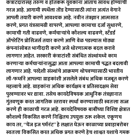
कंत्राटदारांसह तरुण व होतकरू युवकांना आताच सावध होण्याची
गरज आहे. आगामी स्पर्धेला तोंड देण्यासाठी त्यांना अत्यंत वेगाने
आपली तयारी करणे आवश्यक आहे. नवीन तंत्रज्ञान आत्मसात
करणे, प्रगत यंत्रसामग्री वापरणे, आपल्या कामाचा दर्जा सुधारणे,
कामाची गती वाढवणे, कर्मचाऱ्यांचे कौशल्य वाढवणे, स्टँडर्ड
ऑपरेटिंग प्रोसिजर्स तयार करणे आणि वेळ पडल्यास मोठ्या
कंपन्यांसोबत भागीदारी करणे असे धोरणात्मक बदल करावे
लागणार आहेत. सरकारी कंत्राटांशी संबंधित संस्थांमध्ये काम
करणाऱ्या कर्मचाऱ्यांनासुद्धा आता आपल्या कामाची पद्धत बदलावी
लागणार आहे. परदेशी संस्थांचे आक्रमण थोपवण्यासाठी भारतीय
लॉ-फर्म्सने आपल्या ग्राहकांशी असलेले संबंध अधिक मजबूत करणे
महत्त्वाचे आहे. ग्राहकांना अधिक कार्यक्षम व प्रतिसादक्षम सेवा
पुरवण्यावर भर द्यावा. तसेच कायदेविषयक आधुनिक तंत्रज्ञानात
गुंतवणूक करत जागतिक स्तरावर स्पर्धा करण्यासाठी स्वतःला सज्ज
करणे ही काळाची गरज आहे. कायदेविषयक बाबींच्या विशिष्ट क्षेत्रात
कौशल्ये विकसित करणे निश्चितच उपयुक्त ठरू शकेल. एकूणच
काय तर, “चेंज इज पर्मनंट” हे लक्षात घेऊन काळाच्या प्रवाहाबरोबर
स्वतःला विकसित करत अधिक प्रगत करणे हेच शाश्वत यशाचे गमक