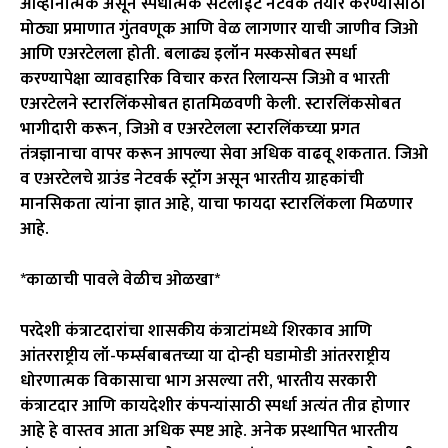
आव्हानात्मक असून स्पर्धात्मक सॅटेलाईट नेटवर्क तयार करण्यासाठी
मोठ्या प्रमाणात गुंतवणूक आणि वेळ लागणार याची जाणीव जिओ
आणि एअरटेलला होती. बलाढ्य इलॉन मस्कसोबत स्पर्धा
करण्यापेक्षा व्यावहारिक विचार करत रिलायन्स जिओ व भारती
एअरटेलने स्टारलिंकसोबत हातमिळवणी केली. स्टारलिंकसोबत
भागीदारी करून, जिओ व एअरटेलला स्टारलिंकच्या प्रगत
तंत्रज्ञानाचा वापर करून आपल्या सेवा अधिक वाढवू शकतात. जिओ
व एअरटेलचे ग्राउंड नेटवर्क स्ट्रॉंग असून भारतीय ग्राहकांची
मानसिकता त्यांना ज्ञात आहे, याचा फायदा स्टारलिंकला मिळणार
आहे.
*काळाची पावले वेळीच ओळखा*
परदेशी कंत्राटदारांचा शासकीय कंत्राटांमध्ये शिरकाव आणि
आंतरराष्ट्रीय लॉ-फर्म्सबाबतच्या या दोन्ही घडामोडी आंतरराष्ट्रीय
धोरणात्मक विकासाचा भाग असल्या तरी, भारतीय सरकारी
कंत्राटदार आणि कायदेशीर कंपन्यांसाठी स्पर्धा अत्यंत तीव्र होणार
आहे हे वास्तव आता अधिक स्पष्ट आहे. अनेक प्रस्थापित भारतीय