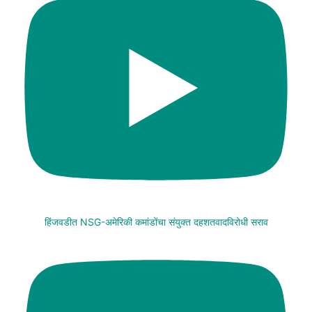
हिंजवडीत NSG-अमेरिकी कमांडोंचा संयुक्त दहशतवादविरोधी सराव