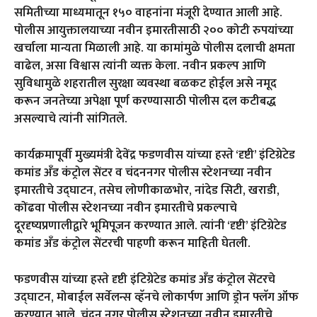
समितीच्या माध्यमातून १५० वाहनांना मंजूरी देण्यात आली आहे.
पोलीस आयुक्तालयाच्या नवीन इमारतीसाठी २०० कोटी रुपयांच्या
खर्चाला मान्यता मिळाली आहे. या कामांमुळे पोलीस दलाची क्षमता
वाढेल, असा विश्वास त्यांनी व्यक्त केला. नवीन प्रकल्प आणि
सुविधामुळे शहरातील सुरक्षा व्यवस्था बळकट होईल असे नमूद
करून जनतेच्या अपेक्षा पूर्ण करण्यासाठी पोलीस दल कटीबद्ध
असल्याचे त्यांनी सांगितले.
कार्यक्रमापूर्वी मुख्यमंत्री देवेंद्र फडणवीस यांच्या हस्ते ‘दृष्टी’ इंटिग्रेटेड
कमांड अँड कंट्रोल सेंटर व चंदननगर पोलीस स्टेशनच्या नवीन
इमारतीचे उद्घाटन, तसेच लोणीकाळभोर, नांदेड सिटी, खराडी,
कोंढवा पोलीस स्टेशनच्या नवीन इमारतीचे प्रकल्पाचे
दूरदृष्यप्रणालीद्वारे भूमिपूजन करण्यात आले. त्यांनी ‘दृष्टी’ इंटिग्रेटेड
कमांड अँड कंट्रोल सेंटरची पाहणी करून माहिती घेतली.
फडणवीस यांच्या हस्ते दृष्टी इंटिग्रेटेड कमांड अँड कंट्रोल सेंटरचे
उद्घाटन, मोबाईल सर्वेलन्स व्हॅनचे लोकार्पण आणि ड्रोन फ्लॅग ऑफ
करण्यात आले. चंदन नगर पोलीस स्टेशनच्या नवीन इमारतीचे