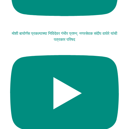
मोशी बायोगॅस प्रकल्पाच्या निविदेवर गंभीर प्रश्न; नगरसेवक संदीप वाघेरे यांची
पत्रकार परिषद