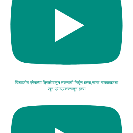
हिंजवडीत प्रेमाच्या त्रिकोणातून तरुणाची निर्घृण हत्या,सागर गायकवाडचा
खून,प्रेमप्रकरणातून हत्या