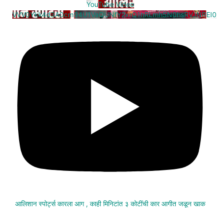
YouTube Video
VVV0Ykk4d3A0cm94U1VaQUNfY2xrQ1hRLmh5N0hsRVJNREI0
आलिशान स्पोर्ट्स कारला आग , काही मिनिटांत ३ कोटींची कार आगीत जळून खाक