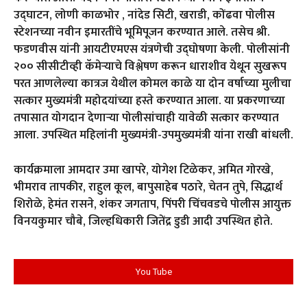
उद्घाटन, लोणी काळभोर , नांदेड सिटी, खराडी, कोंढवा पोलीस
स्टेशनच्या नवीन इमारतींचे भूमिपूजन करण्यात आले. तसेच श्री.
फडणवीस यांनी आयटीएमएस यंत्रणेची उद्घोषणा केली. पोलीसांनी
२०० सीसीटीव्ही कॅमेऱ्याचे विश्लेषण करून धाराशीव येथून सुखरूप
परत आणलेल्या कात्रज येथील कोमल काळे या दोन वर्षाच्या मुलीचा
सत्कार मुख्यमंत्री महोदयांच्या हस्ते करण्यात आला. या प्रकरणाच्या
तपासात योगदान देणाऱ्या पोलीसांचाही यावेळी सत्कार करण्यात
आला. उपस्थित महिलांनी मुख्यमंत्री-उपमुख्यमंत्री यांना राखी बांधली.
कार्यक्रमाला आमदार उमा खापरे, योगेश टिळेकर, अमित गोरखे,
भीमराव तापकीर, राहुल कूल, बापुसाहेब पठारे, चेतन तुपे, सिद्धार्थ
शिरोळे, हेमंत रासने, शंकर जगताप, पिंपरी चिंचवडचे पोलीस आयुक्त
विनयकुमार चौबे, जिल्हधिकारी जितेंद्र डुडी आदी उपस्थित होते.
You Tube