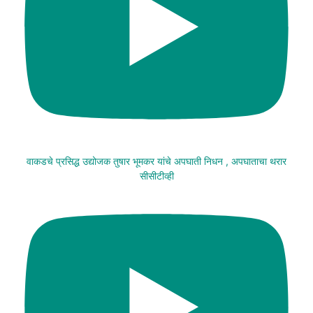
वाकडचे प्रसिद्ध उद्योजक तुषार भूमकर यांचे अपघाती निधन , अपघाताचा थरार
सीसीटीव्ही