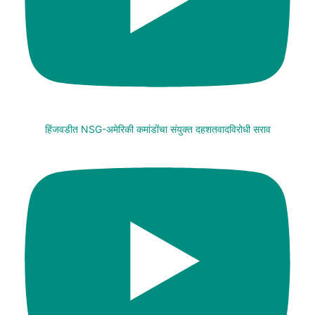
हिंजवडीत NSG-अमेरिकी कमांडोंचा संयुक्त दहशतवादविरोधी सराव