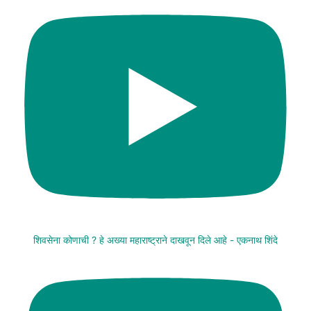
शिवसेना कोणाची ? हे अख्या महाराष्ट्राने दाखवून दिले आहे - एकनाथ शिंदे