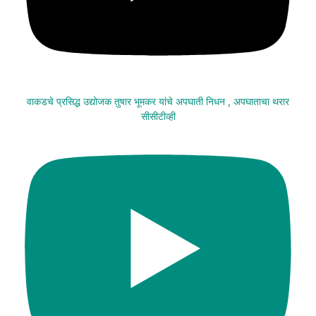
वाकडचे प्रसिद्ध उद्योजक तुषार भूमकर यांचे अपघाती निधन , अपघाताचा थरार
सीसीटीव्ही