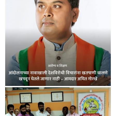
आरोग्य व शिक्षण
आंदोलनाच्या नावाखाली देशविरोधी विचारांना खतपाणी घालणे
खपवून घेतले जाणार नाही – आमदार अमित गोरखे