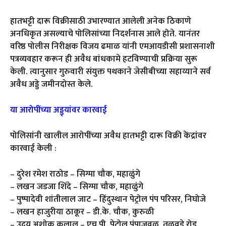
हातभट्टी दारू विक्रीसाठी उभारण्यात आलेली अनेक ठिकाणे
अनधिकृत असल्याचे पोलिसांच्या निदर्शनास आले होते. यानंतर
वरिष्ठ पोलीस निरीक्षक विजय ढमाळ यांनी एमआयडीसी प्रशासनाशी
पत्रव्यवहार करून ही अवैध बांधकामे हटविण्याची प्रक्रिया सुरू
केली. त्यानुसार गुरुवारी संयुक्त पथकाने जेसीबीच्या सहाय्याने सर्व
अवैध अड्डे जमीनदोस्त केले.
या आरोपींच्या अड्ड्यांवर कारवाई
पोलिसांनी खालील आरोपींच्या अवैध हातभट्टी दारू विक्री केंद्रांवर
कारवाई केली :
– दुरेश रमेश राठोड – सिग्मा चौक, महाळुंगे
– लखन जडजा शिंदे – सिग्मा चौक, महाळुंगे
– पुष्पादेवी शांतीलाल जाट – हिंदुस्थान पेट्रोल पंप परिसर, निघोजे
– लखन हाजुरीया ठाकूर – डी.के. चौक, कुरुळी
– उदय अशोक कलाल – एच.पी. पेट्रोल पंपाजवळ, तळवडे रोड