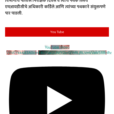
विभागाचे पोलीस निरीक्षक दिवसे व त्यांचे पथक तसेच
एमआयडीसीचे अधिकारी कर्डिले आणि त्यांच्या पथकाने संयुक्तपणे
पार पाडली.
You Tube
YouTube Video
VVV0Ykk4d3A0cm94U1VaQUNfY2xrQ1hRLjRLVmVVaW5RRnRv