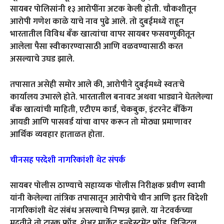
सायबर पोलिसांनी १३ आरोपींना अटक केली होती. चौकशीतून
आरोपी गणेश काळे याचे नाव पुढे आले. तो दुबईमध्ये राहून
भारतातील विविध बँक खात्यांचा वापर सायबर फसवणुकीतून
आलेला पैसा स्वीकारण्यासाठी आणि वळवण्यासाठी करत
असल्याचे उघड झाले.
तपासात असेही समोर आले की, आरोपीने दुबईमध्ये स्वतःचे
कार्यालय उभारले होते. भारतातील बनावट अथवा भाड्याने घेतलेल्या
बँक खात्यांची माहिती, एटीएम कार्ड, चेकबुक, इंटरनेट बँकिंग
आयडी आणि पासवर्ड यांचा वापर करून तो मोठ्या प्रमाणावर
आर्थिक व्यवहार हाताळत होता.
चीनसह परदेशी नागरिकांशी थेट संपर्क
सायबर पोलीस ठाण्याचे सहाय्यक पोलीस निरीक्षक प्रवीण स्वामी
यांनी केलेल्या तांत्रिक तपासातून आरोपीचे चीन आणि इतर विदेशी
नागरिकांशी थेट संबंध असल्याचे निष्पन्न झाले. या नेटवर्कच्या
मदतीने तो टास्क फ्रॉड, शेअर मार्केट इन्व्हेस्टमेंट फ्रॉड, डिजिटल