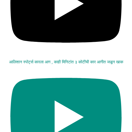
आलिशान स्पोर्ट्स कारला आग , काही मिनिटांत ३ कोटींची कार आगीत जळून खाक