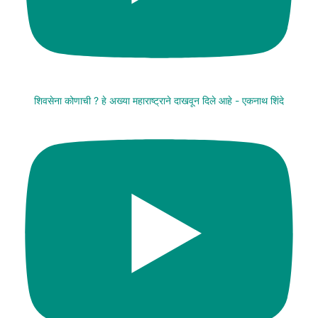
शिवसेना कोणाची ? हे अख्या महाराष्ट्राने दाखवून दिले आहे - एकनाथ शिंदे