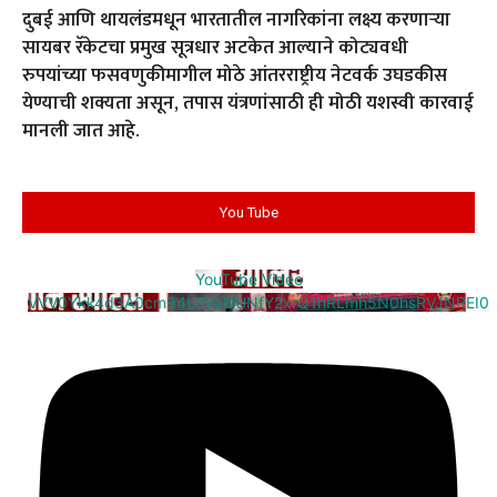
दुबई आणि थायलंडमधून भारतातील नागरिकांना लक्ष्य करणाऱ्या
सायबर रॅकेटचा प्रमुख सूत्रधार अटकेत आल्याने कोट्यवधी
रुपयांच्या फसवणुकीमागील मोठे आंतरराष्ट्रीय नेटवर्क उघडकीस
येण्याची शक्यता असून, तपास यंत्रणांसाठी ही मोठी यशस्वी कारवाई
मानली जात आहे.
You Tube
YouTube Video
VVV0Ykk4d3A0cm94U1VaQUNfY2xrQ1hRLmh5N0hsRVJNREI0