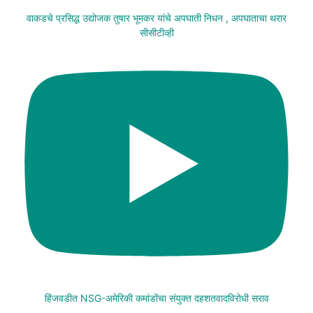
वाकडचे प्रसिद्ध उद्योजक तुषार भूमकर यांचे अपघाती निधन , अपघाताचा थरार
सीसीटीव्ही
हिंजवडीत NSG-अमेरिकी कमांडोंचा संयुक्त दहशतवादविरोधी सराव