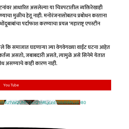
नांवर आधारित असलेल्या या चित्रपटातील व्यक्तिरेखाही
्याचा मुळीच हेतू नाही. मनोरंजनासोबतच प्रबोधन करताना
ोंदूबाबांचा पर्दाफाश करण्याचा प्रयत्न ‘महाराष्ट्र एपस्टीन
ले कि समाजात घडणाऱ्या ज्या वेगवेगळ्या वाईट घटना आहेत
र्तव्य असतो, जबाबदारी असते, त्यामुळे असे सिनेमे येतात
िरोध असण्याचे काही कारण नाही.
You Tube
cm94U1VaQUNfY2xrQ1hRLjczdTMzRWNJd080