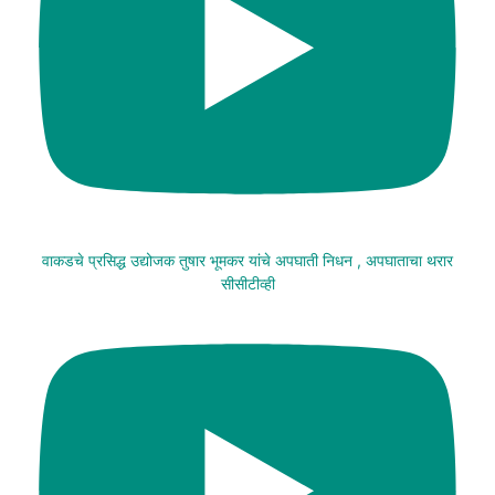
वाकडचे प्रसिद्ध उद्योजक तुषार भूमकर यांचे अपघाती निधन , अपघाताचा थरार
सीसीटीव्ही