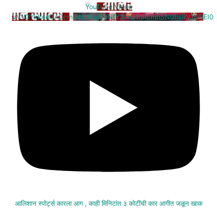
YouTube Video
VVV0Ykk4d3A0cm94U1VaQUNfY2xrQ1hRLmh5N0hsRVJNREI0
आलिशान स्पोर्ट्स कारला आग , काही मिनिटांत ३ कोटींची कार आगीत जळून खाक