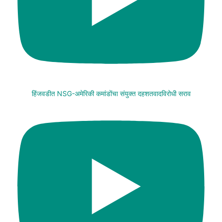
हिंजवडीत NSG-अमेरिकी कमांडोंचा संयुक्त दहशतवादविरोधी सराव