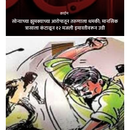
क्राईम
सोन्याच्या झुमक्याच्या आरोपातून तरुणाला धमकी; मानसिक
त्रासाला कंटाळून १२ मजली इमारतीवरून उडी