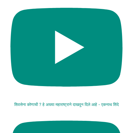
शिवसेना कोणाची ? हे अख्या महाराष्ट्राने दाखवून दिले आहे - एकनाथ शिंदे