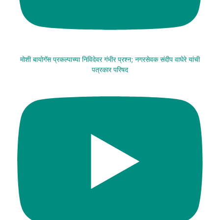
मोशी बायोगॅस प्रकल्पाच्या निविदेवर गंभीर प्रश्न; नगरसेवक संदीप वाघेरे यांची
पत्रकार परिषद