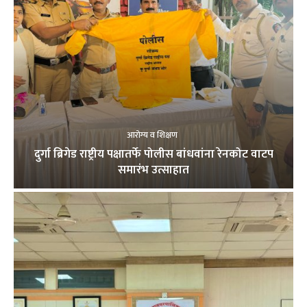
आरोग्य व शिक्षण
दुर्गा ब्रिगेड राष्ट्रीय पक्षातर्फे पोलीस बांधवांना रेनकोट वाटप
समारंभ उत्साहात