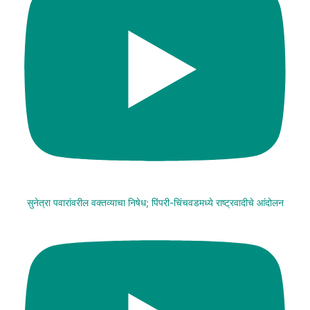
सुनेत्रा पवारांवरील वक्तव्याचा निषेध; पिंपरी-चिंचवडमध्ये राष्ट्रवादीचे आंदोलन