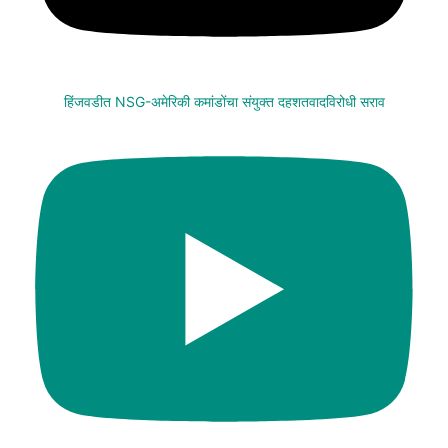
हिंजवडीत NSG-अमेरिकी कमांडोंचा संयुक्त दहशतवादविरोधी सराव