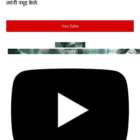
त्यांनी नमूद केले.
You Tube
YouTube Video
VVV0Ykk4d3A0cm94U1VaQUNfY2xrQ1hRLkJoUW5UcW5VOHE