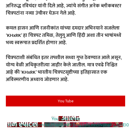
अनिरुद्ध रविचंदर यांनी दिले आहे, ज्यांचे संगीत अनेक ब्लॉकबस्टर
चित्रपटांना नव्या उंचीवर घेऊन गेले आहे.
कमल हासन आणि रजनीकांत यांच्या दमदार अभिनयाने सजलेला
‘KHxRK’ हा चित्रपट तमिळ, तेलुगू आणि हिंदी अशा तीन भाषांमध्ये
भव्य स्वरूपात प्रदर्शित होणार आहे.
चित्रपटाशी संबंधित इतर तपशील सध्या गुप्त ठेवण्यात आले असून,
योग्य वेळी अधिकृतरीत्या जाहीर केले जातील. मात्र एवढे निश्चित
आहे की ‘KHxRK’ भारतीय चित्रपटसृष्टीच्या इतिहासात एक
अविस्मरणीय अध्याय जोडणार आहे.
You Tube
YouTube Video
VVV0Ykk4d3A0cm94U1VaQUNfY2xrQ1hRLmh5N0hsRVJNREI0