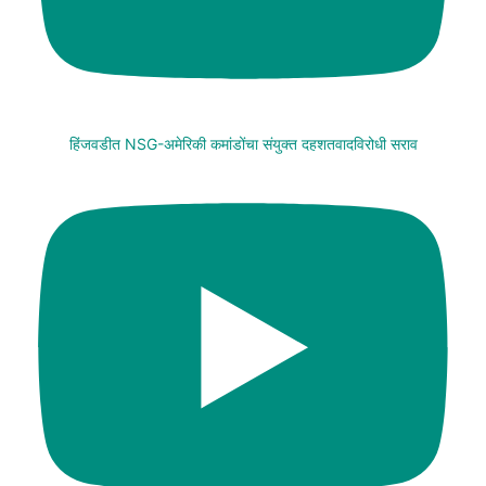
हिंजवडीत NSG-अमेरिकी कमांडोंचा संयुक्त दहशतवादविरोधी सराव