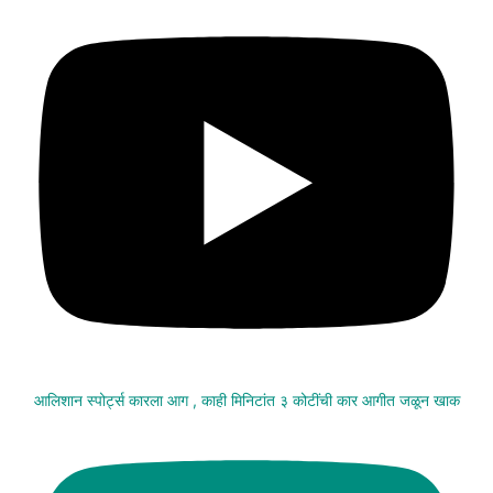
आलिशान स्पोर्ट्स कारला आग , काही मिनिटांत ३ कोटींची कार आगीत जळून खाक