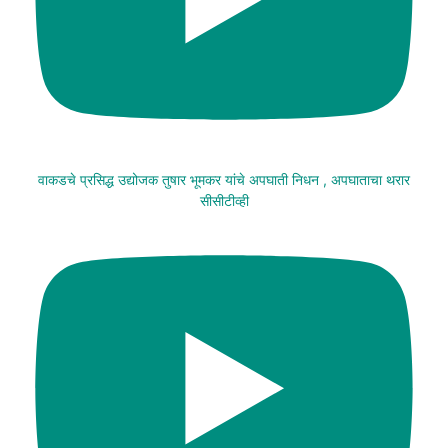
वाकडचे प्रसिद्ध उद्योजक तुषार भूमकर यांचे अपघाती निधन , अपघाताचा थरार
सीसीटीव्ही