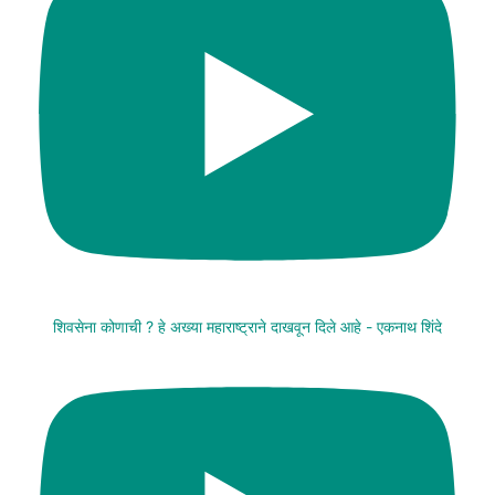
शिवसेना कोणाची ? हे अख्या महाराष्ट्राने दाखवून दिले आहे - एकनाथ शिंदे