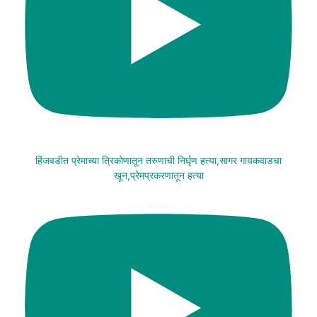
हिंजवडीत प्रेमाच्या त्रिकोणातून तरुणाची निर्घृण हत्या,सागर गायकवाडचा
खून,प्रेमप्रकरणातून हत्या