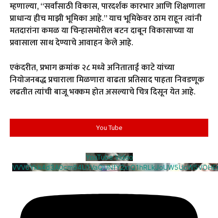
म्हणाल्या, “सर्वांसाठी विकास, पारदर्शक कारभार आणि शिक्षणाला
प्राधान्य हीच माझी भूमिका आहे.” याच भूमिकेवर ठाम राहून त्यांनी
मतदारांना कमळ या चिन्हासमोरील बटन दाबून विकासाच्या या
प्रवासाला साथ देण्याचे आवाहन केले आहे.
एकंदरीत, प्रभाग क्रमांक २८ मध्ये अनिताताई काटे यांच्या
नियोजनबद्ध प्रचाराला मिळणारा वाढता प्रतिसाद पाहता निवडणूक
लढतीत त्यांची बाजू भक्कम होत असल्याचे चित्र दिसून येत आहे.
You Tube
YouTube Video
VVV0Ykk4d3A0cm94U1VaQUNfY2xrQ1hRLkJoUW5UcW5VOHE