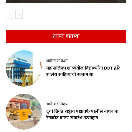
ताज्या बातम्या
आरोग्य व शिक्षण
महापालिका शाळांतील विद्यार्थ्यांना DBT द्वारे
शालेय साहित्याची रक्कम द्या
आरोग्य व शिक्षण
दुर्गा ब्रिगेड राष्ट्रीय पक्षातर्फे पोलीस बांधवांना
रेनकोट वाटप समारंभ उत्साहात