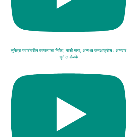
सुनेत्रा पवारांवरील वक्तव्याचा निषेध; माफी मागा, अन्यथा जनआक्रोश : आमदार
सुनील शेळके