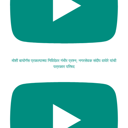
मोशी बायोगॅस प्रकल्पाच्या निविदेवर गंभीर प्रश्न; नगरसेवक संदीप वाघेरे यांची
पत्रकार परिषद