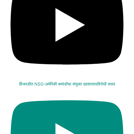
हिंजवडीत NSG-अमेरिकी कमांडोंचा संयुक्त दहशतवादविरोधी सराव