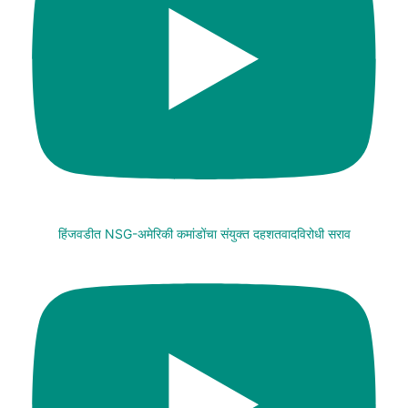
हिंजवडीत NSG-अमेरिकी कमांडोंचा संयुक्त दहशतवादविरोधी सराव