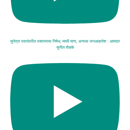
सुनेत्रा पवारांवरील वक्तव्याचा निषेध; माफी मागा, अन्यथा जनआक्रोश : आमदार
सुनील शेळके