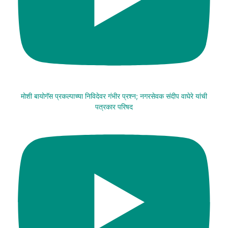
मोशी बायोगॅस प्रकल्पाच्या निविदेवर गंभीर प्रश्न; नगरसेवक संदीप वाघेरे यांची
पत्रकार परिषद