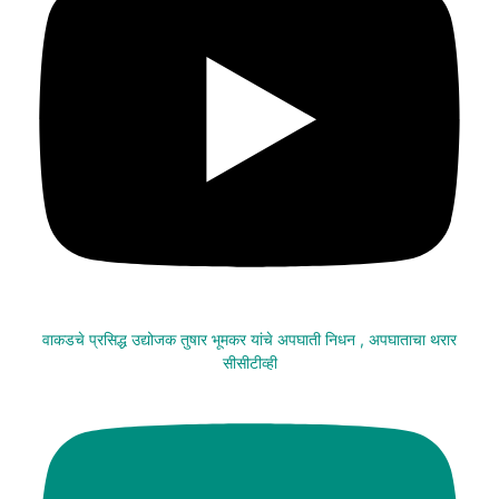
वाकडचे प्रसिद्ध उद्योजक तुषार भूमकर यांचे अपघाती निधन , अपघाताचा थरार
सीसीटीव्ही