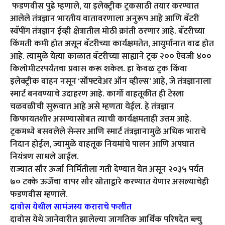
फडणवीस पुढे म्हणाले, या इलेक्ट्रीक ट्रकसाठी तयार करण्यात
आलेले तंत्रज्ञान भारतीय वातावरणाला अनुरूप आहे आणि बॅटरी
स्वॅपींग तंत्रज्ञान ईव्ही क्षेत्रातील मोठी क्रांती ठरणार आहे. बॅटरीच्या
किंमती कमी होत असून बॅटरीच्या कार्यक्षमतेत, आयुर्मानात वाढ होत
आहे. त्यामुळे येत्या काळात बॅटरीच्या साह्याने ट्रक २०० ऐवजी ४००
किलोमीटरपर्यंतचा प्रवास करू शकेल. हा केवळ ट्रक किंवा
इलेक्ट्रीक वाहन नसून ‘सॉफ्टवेअर ऑन व्हील्स’ आहे, जे तंत्रज्ञानाला
स्मार्ट बनवण्याचे उदाहरण आहे. कार्गो वाहतूकीत ही टेस्ला
चळवळीची सुरूवात आहे असे म्हणता येईल. हे तंत्रज्ञान
किफायतशीर असण्यासोबत त्याची कार्यक्षमताही उत्तम आहे.
ट्रकमध्ये बसवलेले सेन्सर आणि स्मार्ट तंत्रज्ञानामुळे अधिक भाराचे
निदान होईल, ज्यामुळे वाहतूक नियमांचे पालन आणि अपघात
नियंत्रण साधले जाईल.
राज्यात सौर ऊर्जा निर्मितीला गती देण्यात येत असून २०३५ पर्यंत
७० टक्के ऊर्जेचा वापर सौर स्रोताद्वारे करण्यात येणार असल्याचेही
फडणवीस म्हणाले.
दावोस येथील सामंजस्य कराराचे फलीत
दावोस येथे जानेवारीत झालेल्या जागतिक आर्थिक परिषदेत ब्ल्यु