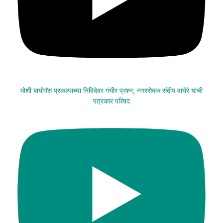
मोशी बायोगॅस प्रकल्पाच्या निविदेवर गंभीर प्रश्न; नगरसेवक संदीप वाघेरे यांची
पत्रकार परिषद