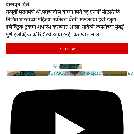
दाखवून दिले.
तत्पूर्वी मुख्यमंत्री श्री.फडणवीस यांच्या हस्ते ब्लू एनर्जी मोटर्सतर्फे
निर्मित भारताच्या पहिल्या स्वॅपेबल बॅटरी असलेल्या हेवी ड्युटी
इलेक्ट्रिक ट्रकचा शुभारंभ करण्यात आला. यावेळी कंपनीच्या मुंबई–
पुणे इलेक्ट्रिक कॉरिडॉरचे उद्घाटनही करण्यात आले.
You Tube
YouTube Video
VVV0Ykk4d3A0cm94U1VaQUNfY2xrQ1hRLjczdTMzRWNJd080