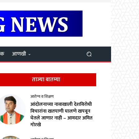
यक
आणखी
ताज्या बातम्या
आरोग्य व शिक्षण
आंदोलनाच्या नावाखाली देशविरोधी
विचारांना खतपाणी घालणे खपवून
घेतले जाणार नाही – आमदार अमित
गोरखे