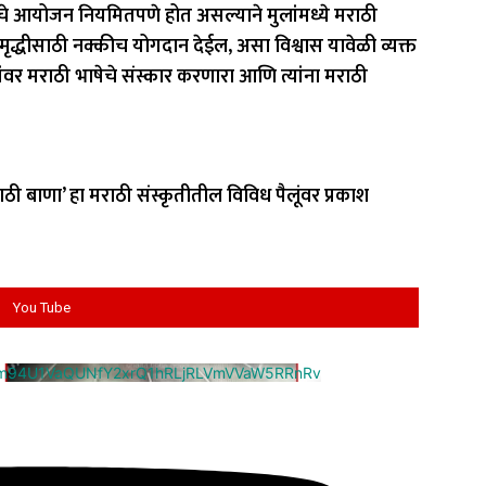
ांचे आयोजन नियमितपणे होत असल्याने मुलांमध्ये मराठी
ृद्धीसाठी नक्कीच योगदान देईल, असा विश्वास यावेळी व्यक्त
लांवर मराठी भाषेचे संस्कार करणारा आणि त्यांना मराठी
राठी बाणा’ हा मराठी संस्कृतीतील विविध पैलूंवर प्रकाश
You Tube
cm94U1VaQUNfY2xrQ1hRLjRLVmVVaW5RRnRv