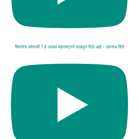
शिवसेना कोणाची ? हे अख्या महाराष्ट्राने दाखवून दिले आहे - एकनाथ शिंदे