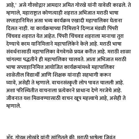
आहे
,’
असे गौरवोद्गार आमदार अमित गोरखे यांनी यावेळी काढले. ते
म्हणाले
,
महाराष्ट्रात कोणत्याही शहरात अभिजात मराठी भाषा
सप्ताहानिमित्त असा भव्य कार्यक्रम एखादी महापालिका घेताना
दिसत नाही. या कार्यक्रमाच्या निमित्ताने दिग्गज मंडळी पिंपरी
चिंचवड शहरात येत आहेत. पिंपरी चिंचवड शहराला मानाचा तुरा
देण्याचे काम यानिमित्ताने महापालिकेने केले आहे. मराठी भाषा
संवर्धनासाठी महापालिका वेगवेगळे प्रयत्न करीत आहे. मराठी शाळा
चांगल्या पद्धतीने ही महापालिका चालवते. आता अभिजात मराठी
भाषा सप्ताहानिमित्त आयोजित कार्यक्रमांमध्ये महापालिका
शाळेतील विद्यार्थी आणि शिक्षक यांनाही सहभागी करून
घ्यावे
,
असेही ते म्हणाले. वाचनसंस्कृती लोप पावत चालली आहे.
अशा परिस्थितीत वाचनाला प्रत्येकाने प्राधान्य देणे गरजेचे आहे.
जीवनात यश मिळवण्यासाठी वाचन खूप महत्त्वाचे आहे
,
असेही ते
म्हणाले.
अ‍ॅड. गोरक्ष लोखंडे यांनी सांगितले की
,
मराठी भाषेला जिवंत