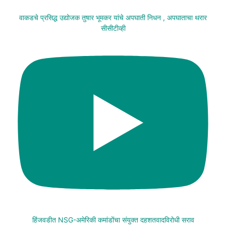
वाकडचे प्रसिद्ध उद्योजक तुषार भूमकर यांचे अपघाती निधन , अपघाताचा थरार
सीसीटीव्ही
हिंजवडीत NSG-अमेरिकी कमांडोंचा संयुक्त दहशतवादविरोधी सराव