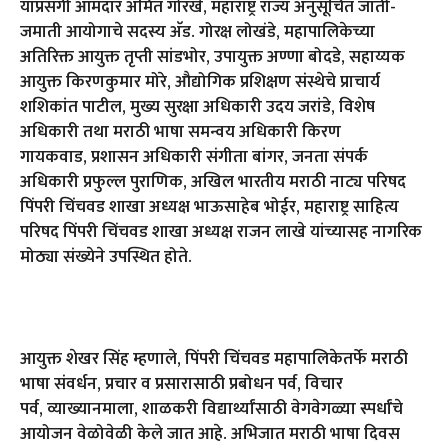
याप्रसंगी आमदार अमित गोरखे
,
महाराष्ट्र राज्य अनुसूचित जाती-
जमाती आयोगाचे सदस्य अ‍ॅड. गोरक्ष लोखंडे
,
महापालिकेच्या
अतिरिक्त आयुक्त तृप्ती सांडभोर
,
उपायुक्त अण्णा बोदडे
,
सहाय्यक
आयुक्त किरणकुमार मोरे
,
औद्योगिक प्रशिक्षण संस्थेचे प्राचार्य
शशिकांत पाटील
,
मुख्य सुरक्षा अधिकारी उदय जरांडे
,
विशेष
अधिकारी तथा मराठी भाषा समन्वय अधिकारी किरण
गायकवाड
,
प्रशासन अधिकारी संगीता बांगर
,
जनता संपर्क
अधिकारी प्रफुल्ल पुराणिक
,
अखिल भारतीय मराठी नाट्य परिषद
पिंपरी चिंचवड शाखा अध्यक्ष भाऊसाहेब भोईर
,
महाराष्ट्र साहित्य
परिषद पिंपरी चिंचवड शाखा अध्यक्ष राजन लाखे यांच्यासह नागरिक
मोठ्या संख्येने उपस्थित होते.
आयुक्त शेखर सिंह म्हणाले
,
पिंपरी चिंचवड महापालिकेतर्फे मराठी
भाषा संवर्धन
,
प्रचार व प्रसारासाठी प्रबोधन पर्व
,
विचार
पर्व
,
व्याख्यानमाला
,
शाळकरी विद्यार्थ्यांसाठी वेगवेगळ्या स्पर्धांचे
आयोजन वेळोवेळी केले जात आहे. अभिजात मराठी भाषा दिवस