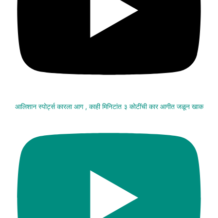
आलिशान स्पोर्ट्स कारला आग , काही मिनिटांत ३ कोटींची कार आगीत जळून खाक