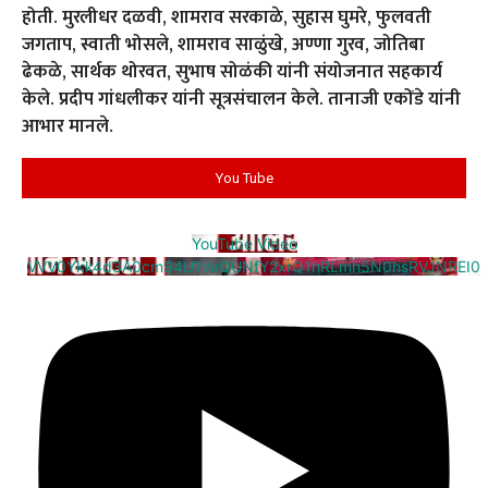
होती. मुरलीधर दळवी, शामराव सरकाळे, सुहास घुमरे, फुलवती
जगताप, स्वाती भोसले, शामराव साळुंखे, अण्णा गुरव, जोतिबा
ढेकळे, सार्थक थोरवत, सुभाष सोळंकी यांनी संयोजनात सहकार्य
केले. प्रदीप गांधलीकर यांनी सूत्रसंचालन केले. तानाजी एकोंडे यांनी
आभार मानले.
You Tube
YouTube Video
VVV0Ykk4d3A0cm94U1VaQUNfY2xrQ1hRLmh5N0hsRVJNREI0