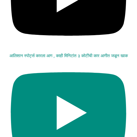
आलिशान स्पोर्ट्स कारला आग , काही मिनिटांत ३ कोटींची कार आगीत जळून खाक