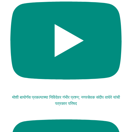
मोशी बायोगॅस प्रकल्पाच्या निविदेवर गंभीर प्रश्न; नगरसेवक संदीप वाघेरे यांची
पत्रकार परिषद