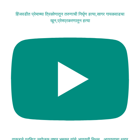
हिंजवडीत प्रेमाच्या त्रिकोणातून तरुणाची निर्घृण हत्या,सागर गायकवाडचा
खून,प्रेमप्रकरणातून हत्या
वाकडचे प्रसिद्ध उद्योजक तुषार भूमकर यांचे अपघाती निधन , अपघाताचा थरार