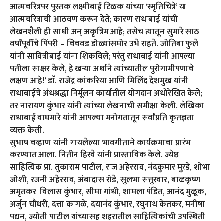
आत्मचरित्रपर पुस्तक लक्ष्मीबाई टिळक यांच्या ‘स्मृतिचित्रे’ या
आत्मचरित्राची आठवण करून देते; कारण राधाबाई यांची
लेखनशैली ही साधी अन् अकृत्रिम आहे; तसेच त्यातून सुमारे साठ
वर्षांपूर्वीचे पिंपरी – चिंचवड डोळ्यांसमोर उभे राहते. जोतिबा फुले
यांनी सावित्रीबाई यांना शिकविले; परंतु राधाबाई यांनी आपल्या
पतीला साक्षर केले, हे खऱ्या अर्थाने त्यांच्यातील पुरोगामीपणाचे
लक्षण आहे!’ डाॅ. राजेंद्र कांकरिया आणि मिलिंद देशमुख यांनी
राधाबाईंचे अंधश्रद्धा निर्मूलन कार्यातील योगदान अधोरेखित केले;
तर नारायण कुंभार यांनी त्यांच्या लेखनाची समीक्षा केली. लेखिका
राधाबाई वाघमारे यांनी आपल्या मनोगतातून सर्वांप्रति कृतज्ञता
व्यक्त केली.
सुभाष चव्हाण यांनी गायलेल्या भावगीताने कार्यक्रमाचा प्रारंभ
करण्यात आला. नितीन हिरवे यांनी प्रास्ताविक केले. ज्येष्ठ
साहित्यिक प्रा. तुकाराम पाटील, राज अहेरराव, नंदकुमार मुरडे, शोभा
जोशी, रजनी अहेरराव, अंबादास रोडे, सुलभा सत्तुरवार, बाळकृष्ण
अमृतकर, विलास कुंभार, सीमा गांधी, शामला पंडित, आनंद मुळूक,
अर्जुन चौधरी, दत्ता कांगळे, दयानंद कुंभार, रघुनाथ केतकर, मनीषा
पद्यन, ज्योती पाटील यांच्यासह शहरातील साहित्यिकांची उपस्थिती