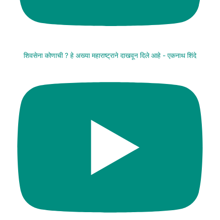
शिवसेना कोणाची ? हे अख्या महाराष्ट्राने दाखवून दिले आहे - एकनाथ शिंदे