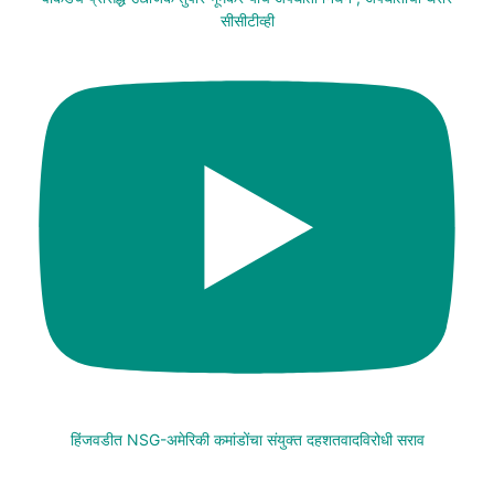
सीसीटीव्ही
हिंजवडीत NSG-अमेरिकी कमांडोंचा संयुक्त दहशतवादविरोधी सराव