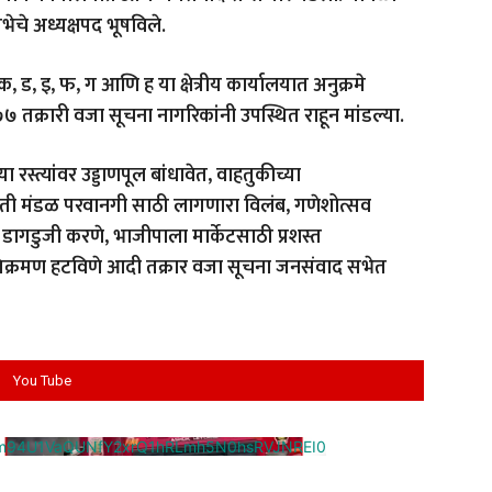
ेचे अध्यक्षपद भूषविले.
क
,
ड
,
इ
,
फ
,
ग आणि ह या क्षेत्रीय कार्यालयात अनुक्रमे
क्रारी वजा सूचना नागरिकांनी उपस्थित राहून मांडल्या.
रस्त्यांवर उड्डाणपूल बांधावेत
,
वाहतुकीच्या
ी मंडळ परवानगी साठी लागणारा विलंब
,
गणेशोत्सव
ी डागडुजी करणे
,
भाजीपाला मार्केटसाठी प्रशस्त
क्रमण हटविणे आदी तक्रार वजा सूचना जनसंवाद सभेत
You Tube
cm94U1VaQUNfY2xrQ1hRLmh5N0hsRVJNREI0