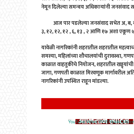
नेमून दिलेल्या समन्वय अधिकाऱ्यांनी जनसंवाद सभ
आज पार पडलेल्या जनसंवाद सभेत अ
,
ब
,
३
,
१२
,
१२
,
१२
,
६
,
१३
,
२ आणि १७ अशा एकूण ७७ त
यावेळी नागरिकांनी शहरातील शहरातील महत्वाच्या 
समस्या
,
महिलांच्या शौचालयांची दुरावस्था
,
गणपत
काळात वाहतुकीचे नियोजन
,
शहरातील खड्ड्यांच
जागा
,
गणपती काळात मिरवणूक मार्गावरील अति
नागरिकांनी उपस्थित राहून मांडल्या.
YouTube Video VVV0Ykk4d3A0