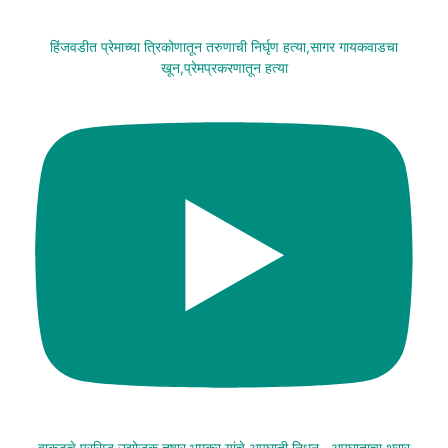
हिंजवडीत प्रेमाच्या त्रिकोणातून तरुणाची निर्घृण हत्या,सागर गायकवाडचा
खून,प्रेमप्रकरणातून हत्या
वाकडचे प्रसिद्ध उद्योजक तुषार भूमकर यांचे अपघाती निधन , अपघाताचा थरार