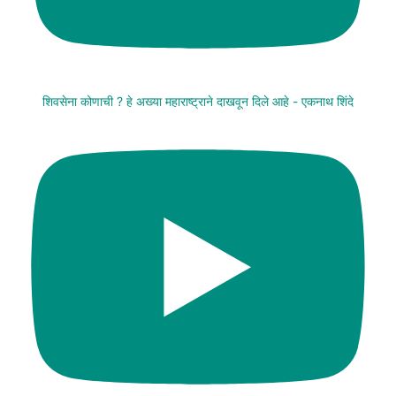
शिवसेना कोणाची ? हे अख्या महाराष्ट्राने दाखवून दिले आहे - एकनाथ शिंदे