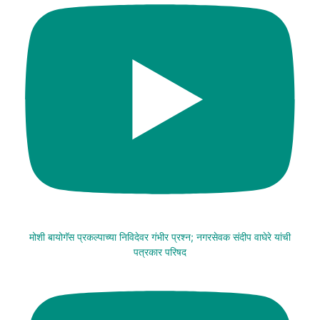
मोशी बायोगॅस प्रकल्पाच्या निविदेवर गंभीर प्रश्न; नगरसेवक संदीप वाघेरे यांची
पत्रकार परिषद