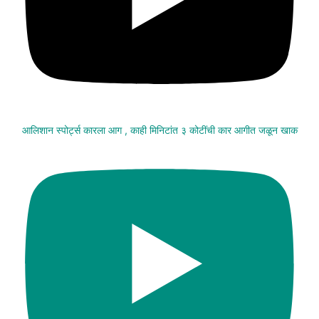
आलिशान स्पोर्ट्स कारला आग , काही मिनिटांत ३ कोटींची कार आगीत जळून खाक