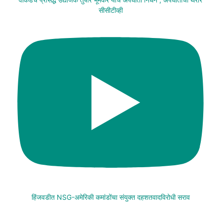
सीसीटीव्ही
हिंजवडीत NSG-अमेरिकी कमांडोंचा संयुक्त दहशतवादविरोधी सराव