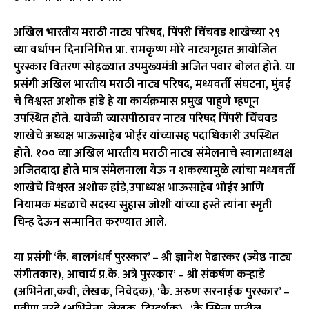
अखिल भारतीय मराठी नाट्य परिषद, पिंपरी चिंचवड शाखेच्या २९
व्या वर्धापन दिनानिमित्त प्रा. रामकृष्ण मोरे नाट्यगृहात आयोजित
पुरस्कार वितरण सोहळ्यात उपमुख्यमंत्री अजित पवार बोलत होते. या
प्रसंगी अखिल भारतीय मराठी नाट्य परिषद, मध्यवर्ती संघटना, मुंबई
चे विश्वस्त अशोक हांडे हे या कार्यक्रमास प्रमुख पाहुणे म्हणून
उपस्थित होते. यावेळी व्यासपीठावर नाट्य परिषद पिंपरी चिंचवड
शाखेचे अध्यक्ष भाऊसाहेब भोईर यांच्यासह पदाधिकारी उपस्थित
होते. १०० व्या अखिल भारतीय मराठी नाट्य संमेलनाचे स्वागताध्यक्ष
अजितदादा होते मात्र संमेलनाला येऊ न शकल्यामुळे त्यांचा मध्यवर्ती
शाखेचे विश्वस्त अशोक हांडे,उपाध्यक्ष भाऊसाहेब भोईर आणि
नियामक मंडळाचे सदस्य सुहास जोशी यांच्या हस्ते त्यांना स्मृती
चिन्ह देऊन सन्मानित करण्यात आले.
या प्रसंगी ‘कै. बालगंधर्व पुरस्कार’ – श्री ज्ञानेश पेंढारकर (ज्येष्ठ नाट्य
संगीतकार), आचार्य प्र.के. अत्रे पुरस्कार’ – श्री संकर्षण कऱ्हाडे
(अभिनेता,कवी, लेखक, निवेदक), ‘कै. अरुण सरनाईक पुरस्कार’ –
प्रवीण तरडे (अभिनेता, लेखक, दिग्दर्शक) , ‘कै.स्मिता पाटील