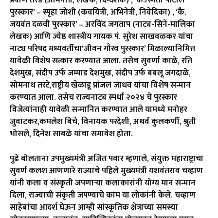
पुरस्कार’ – स्पृहा जोशी (कवयित्री, अभिनेत्री, निवेदिका) , ‘कै.
जयवंत दळवी पुरस्कार’ – अरविंद जगताप (नाट्य-सिने-मालिका
लेखक) आणि ज्येष्ठ शास्त्रीय गायक पं. सुरेश साखवळकर यांचा
नाट्य परिषद मध्यवर्तीचा‘जीवन गौरव पुरस्कार’ मिळाल्यानिमित्त
यावेळी विशेष सत्कार करण्यात आला. तसेच सुवर्णा काळे, रति
देशमुख, संदीप उर्फ जम्माड देशमुख, संदीप उर्फ बबलू जगदाळे,
सोमनाथ तरटे,राष्ट्रीय खेळाडू प्रांजल जाधव यांचा विशेष सन्मान
करण्यात आला. तसेच राज्यनाट्य स्पर्धा २०२४ चे पुरस्कार
विजेत्यांनाही यावेळी सन्मानित करण्यात आले यामध्ये मनोहर
जुवाटकर,कमलेश बिचे, विनायक परदेशी, अथर्व कुलकर्णी, श्रुती
भोसले, दिनेश साबळे यांचा समावेश होता.
पुढे बोलताना उपमुख्यमंत्री अजित पवार म्हणाले, संयुक्त महाराष्ट्राचा
सुवर्ण कलश आणणारे राज्याचे पहिले मुख्यमंत्री यशवंतराव चव्हाण
यांनी कला व संस्कृती जपणाऱ्या कलाकारांनी योग्य मान सन्मान
दिला, राज्याची संकृती जपण्याचे काम या लोकांनी केले. चव्हाण
साहेबांचा आदर्श घेऊन आम्ही सांस्कृतिक क्षेत्राच्या समस्या