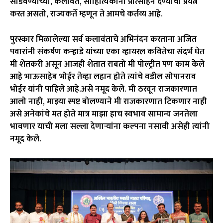
सोडवण्याच्या, कलावंत, साहित्यिकांना प्रोत्साहन देण्याचा प्रयत्न
करत असतो, राज्यकर्ते म्हणून ते आमचे कर्तव्य आहे.
पुरस्कार मिळालेल्या सर्व कलावंताचे अभिनंदन करताना अजित
पवारांनी संकर्षण कऱ्हाडे यांच्या एका व्हायरल कवितेचा संदर्भ घेत
मी शेतकरी असून आजही शेतात राबतो मी पोल्ट्रीत पण काम केले
आहे भाऊसाहेब भोईर तेव्हा लहान होते त्यांचे वडील सोपानराव
भोईर यांनी पाहिले आहे.असे नमूद केले. मी ठरवून राजकारणात
आलो नाही, माझ्या स्पष्ट बोलण्याने मी राजकारणात टिकणार नाही
असे अनेकांचे मत होते मात्र माझा हाच स्वभाव सामान्य जनतेला
भावणार याची मला सल्ला देणाऱ्यांना कल्पना नसावी असेही त्यांनी
नमूद केले.