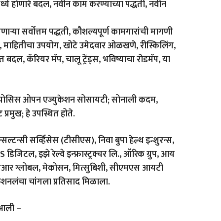
ध्ये होणारे बदल, नवीन काम करण्याच्या पद्धती, नवीन
सणाऱ्या सर्वोत्तम पद्धती, कौशल्यपूर्ण कामगारांची मागणी
, माहितीचा उपयोग, खोटे उमेदवार ओळखणे, रीस्किलिंग,
बदल, कॅरियर मॅप, चालू ट्रेंड्स, भविष्याचा रोडमॅप, या
िंबायोसिस ओपन एज्युकेशन सोसायटी; सोनाली कदम,
रमुख; हे उपस्थित होते.
सल्टन्सी सर्व्हिसेस (टीसीएस), निवा बुपा हेल्थ इन्शुरन्स,
US डिजिटल, इझे रेल्वे इन्फ्रास्ट्रक्चर लि., ऑरिक ग्रुप, आय
, एएनएसआर ग्लोबल, मेकोसन, मित्सुबिशी, सीएमएस आयटी
ेशनलंचा चांगला प्रतिसाद मिळाला.
त आली –