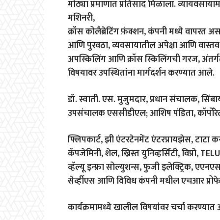
मोठ्या प्रमाणात प्रतिसाद मिळाला. व्यायवसायाम
मशिनरी,
क्रॉस कोलैब्रेटिंग फ़ंक्शन, कंपनी मध्ये वापरत अ
आणि पुरवठा, व्यवसायातील अपेक्षा आणि वास्तव
अपस्किलिंग आणि क्रॉस स्किलिंगची गरज, अंतर्गत 
विषयावर उपस्थितांना मार्गदर्शन करण्यात आले.
डॉ. स्वाती. एस. मुजुमदार, प्रधान संचालक, स
उपसंचालक एससीडीएल; आशिष पंडिता, कॉर्पोरेट प्
फ्लिपकार्ट, झी एंटरटेनमेंट एंटरप्रायझेस, टाटा कन्
कॅपजेमिनी, शेल, ख्रिस्त युनिव्हर्सिटी, विप्रो, TEL
व्हॅल्यू इन्फ्रा सोल्युशन्स, फुजी इलेक्ट्रिक
सेर्व्हीएस आणि विविध कंपनी मधील एचआर प्रोफ
कार्यक्रमामध्ये खालील विषयांवर चर्चा करण्या