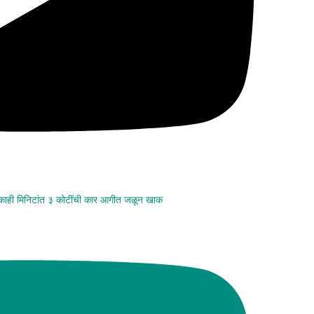
 काही मिनिटांत ३ कोटींची कार आगीत जळून खाक