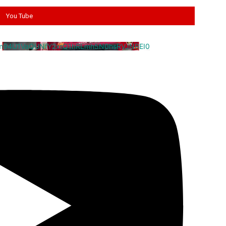
You Tube
cm94U1VaQUNfY2xrQ1hRLmh5N0hsRVJNREI0