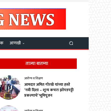
यक
आणखी
ताज्या बातम्या
आरोग्य व शिक्षण
आमदार अमित गोरखे यांच्या हस्ते
‘नवी दिशा – शून्य कचरा झोपडपट्टी
प्रकल्पाचे’ भूमिपूजन