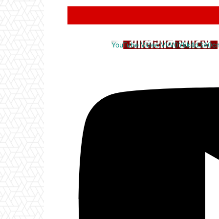
YouTube Video VVV0Ykk4d3A0