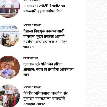
आरोग्य व शिक्षण
‘एमआयटी एडीटी’ विद्यापीठाचा
मंगळवारी ११वा वर्धापन दिन
आरोग्य व शिक्षण
देशाला विश्वगुरू बनवण्यासाठी
वंचितांना मुख्य प्रवाहात आणणे
गरजेचे : सरसंघचालक डाॅ. मोहन
भागवत
ताज्या बातम्या
तुकाराम मुंढे यांचे ‘जेन झी’ला
आवाहन; बदल हा प्रगतीचा अविभाज्य
भाग
आरोग्य व शिक्षण
पिंपरीत भक्तिरसाचा जल्लोष! संत
तुकाराम महाराजांच्या पालखीचे
उत्साहात स्वागत