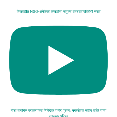
हिंजवडीत NSG-अमेरिकी कमांडोंचा संयुक्त दहशतवादविरोधी सराव
मोशी बायोगॅस प्रकल्पाच्या निविदेवर गंभीर प्रश्न; नगरसेवक संदीप वाघेरे यांची
पत्रकार परिषद