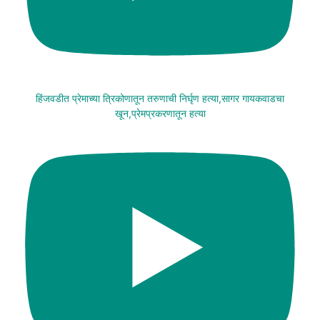
हिंजवडीत प्रेमाच्या त्रिकोणातून तरुणाची निर्घृण हत्या,सागर गायकवाडचा
खून,प्रेमप्रकरणातून हत्या