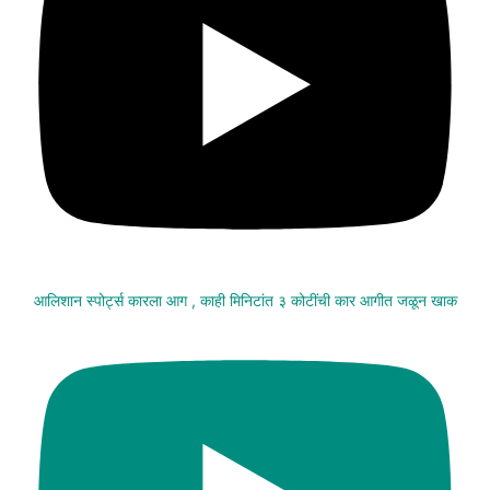
आलिशान स्पोर्ट्स कारला आग , काही मिनिटांत ३ कोटींची कार आगीत जळून खाक