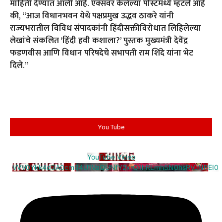
माहिती देण्यात आली आहे. एक्सवर केलेल्या पोस्टमध्ये म्हटले आहे
की, “आज विधानभवन येथे पक्षप्रमुख उद्धव ठाकरे यांनी
राज्यभरातील विविध संपादकांनी हिंदीसक्तीविरोधात लिहिलेल्या
लेखांचे संकलित ‘हिंदी हवी कशाला?’ पुस्तक मुख्यमंत्री देवेंद्र
फडणवीस आणि विधान परिषदेचे सभापती राम शिंदे यांना भेट
दिले.”
You Tube
YouTube Video
VVV0Ykk4d3A0cm94U1VaQUNfY2xrQ1hRLmh5N0hsRVJNREI0