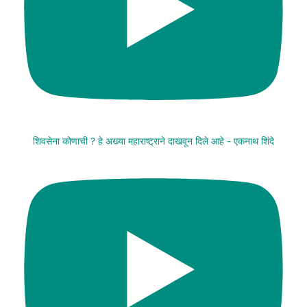
शिवसेना कोणाची ? हे अख्या महाराष्ट्राने दाखवून दिले आहे - एकनाथ शिंदे