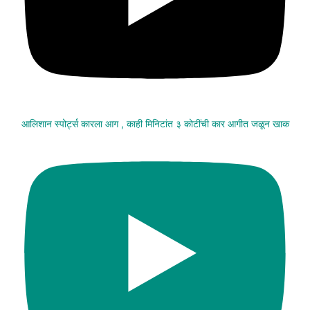
आलिशान स्पोर्ट्स कारला आग , काही मिनिटांत ३ कोटींची कार आगीत जळून खाक