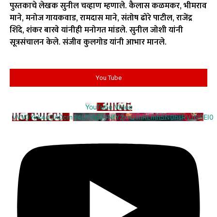
पुस्तकाचे लेखक सुनील चव्हाण म्हणाले. कैलास कळमकर, भीमराव
माने, मनोज गायकवाड, रामदास माने, संतोष ढोरे पाटील, राजेंद्र
शिंदे, शंकर बारवे यांनीही मनोगत मांडले. सुनील जोशी यांनी
सूत्रसंचालन केले. संजीव कुलगोड यांनी आभार मानले.
You Tube
YouTube Video
VVV0Ykk4d3A0cm94U1VaQUNfY2xrQ1hRLmh5N0hsRVJNREI0