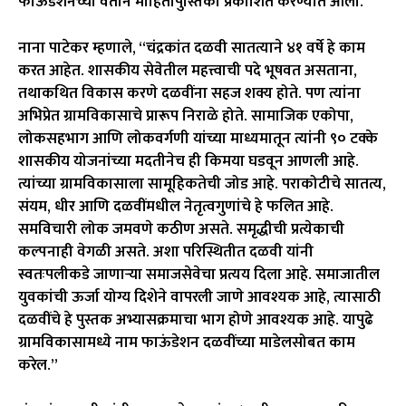
फाऊंडेशनच्या वतीने माहितीपुस्तिका प्रकाशित करण्यात आली.
नाना पाटेकर म्हणाले, “चंद्रकांत दळवी सातत्याने ४१ वर्षे हे काम
करत आहेत. शासकीय सेवेतील महत्त्वाची पदे भूषवत असताना,
तथाकथित विकास करणे दळवींना सहज शक्य होते. पण त्यांना
अभिप्रेत ग्रामविकासाचे प्रारूप निराळे होते. सामाजिक एकोपा,
लोकसहभाग आणि लोकवर्गणी यांच्या माध्यमातून त्यांनी ९० टक्के
शासकीय योजनांच्या मदतीनेच ही किमया घडवून आणली आहे.
त्यांच्या ग्रामविकासाला सामूहिकतेची जोड आहे. पराकोटीचे सातत्य,
संयम, धीर आणि दळवींमधील नेतृत्वगुणांचे हे फलित आहे.
समविचारी लोक जमवणे कठीण असते. समृद्धीची प्रत्येकाची
कल्पनाही वेगळी असते. अशा परिस्थितीत दळवी यांनी
स्वतःपलीकडे जाणाऱ्या समाजसेवेचा प्रत्यय दिला आहे. समाजातील
युवकांची ऊर्जा योग्य दिशेने वापरली जाणे आवश्यक आहे, त्यासाठी
दळवींचे हे पुस्तक अभ्यासक्रमाचा भाग होणे आवश्यक आहे. यापुढे
ग्रामविकासामध्ये नाम फाऊंडेशन दळवींच्या माडेलसोबत काम
करेल.”