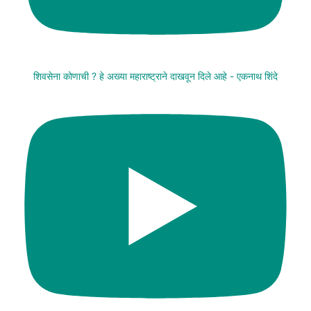
शिवसेना कोणाची ? हे अख्या महाराष्ट्राने दाखवून दिले आहे - एकनाथ शिंदे