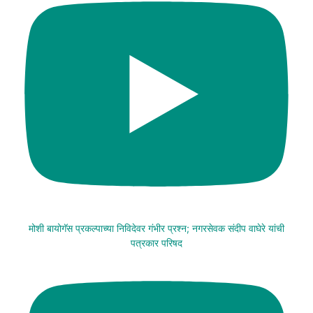
मोशी बायोगॅस प्रकल्पाच्या निविदेवर गंभीर प्रश्न; नगरसेवक संदीप वाघेरे यांची
पत्रकार परिषद