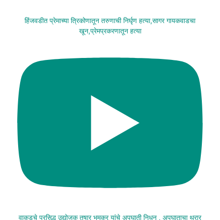
हिंजवडीत प्रेमाच्या त्रिकोणातून तरुणाची निर्घृण हत्या,सागर गायकवाडचा
खून,प्रेमप्रकरणातून हत्या
वाकडचे प्रसिद्ध उद्योजक तुषार भूमकर यांचे अपघाती निधन , अपघाताचा थरार