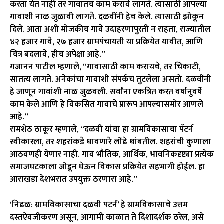
करता येत नाही तर गावातच काम करावे लागते. त्यासाठी आपल्या
गावाशी नाळ जुळावी लागते. दळवींनी हेच केले. त्यासाठी झोकून
दिले. आता अशी मोजकीच गावे उदाहरणापुरती न राहता, राज्यातील
४२ हजार गावे, २७ हजार ग्रामपंचायती या प्रक्रियेत यावीत, आणि
चित्र बदलावे, हीच अपेक्षा आहे.”
गजानन पाटील म्हणाले, “गावासाठी काम करायचे, तर चिकाटी,
सातत्य लागते. अनेकांचा गावाशी संपर्कच तुटलेला असतो. दळवींनी
हे जाणून गावांशी नाळ जुळवली. सर्वांना एकत्रित करत वर्षानुवर्षे
काम केले आणि हे विकसित गावाचे प्रारूप आपल्यासमोर आणले
आहे.”
रामशेठ ठाकूर म्हणाले, “दळवी यांचा हा ग्रामविकासाचा पॅटर्न
स्वीकारला, तर शहरांकडे धावणारे लोंढे थांबतील. शहरांची कुणाला
आठवणही येणार नाही. गाव भौतिक, आर्थिक, भावनिकदृष्ट्या प्रत्येक
समाजघटकाला जोडून घेऊन विकास प्रक्रियेत सहभागी होईल. हा
आराखडा देशभरात उपयुक्त ठरणारा आहे.”
‘निढळ: ग्रामविकासाचा दळवी पटर्न’ हे ग्रामविकासाचे उत्तम
दस्तऐवजीकरण असून, आगामी काळात ते दिशादर्शक ठरेल, असे