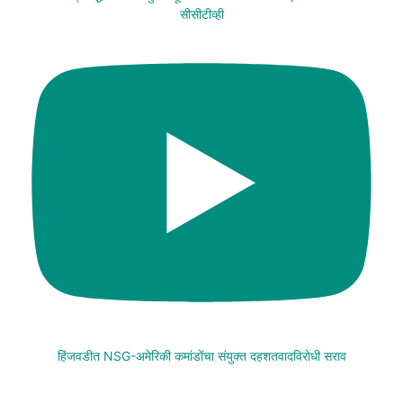
सीसीटीव्ही
हिंजवडीत NSG-अमेरिकी कमांडोंचा संयुक्त दहशतवादविरोधी सराव