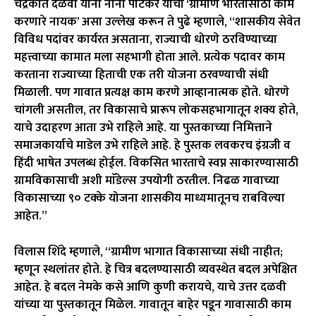
चंद्रकांत दळवी यांनी नाना पाटेकर यांचा ‘ग्रामीण भारतासाठी काम
करणारे नायक’ असा उल्लेख करून ते पुढे म्हणाले, “शासकीय सेवेत
विविध पदांवर कार्यरत असताना, राज्याची धोरणे ठरविण्याच्या
महत्त्वाच्या कामात मला सहभागी होता आले. प्रत्येक पदावर काम
करताना राज्याच्या हिताची एक तरी योजना ठरवण्याची संधी
मिळाली. पण गावात प्रत्यक्ष काम करणे आव्हानात्मक होते. धोरणे
चांगली असतील, तर विकासाचे प्रारूप लोकसहभागातून शक्य होते,
याचे उदाहरण आता उभे राहिले आहे. या पुस्तकाच्या निमित्ताने
समाजकार्याचे माडेल उभे राहिले आहे. हे पुस्तक लवकरच इंग्रजी व
हिंदी भाषेत उपलब्ध होईल. विकसित भारताचे स्वप्न साकारण्यासाठी
ग्रामविकासाची अशी माॅडेल्स उपयोगी ठरतील. निढळ गावाच्या
विकासाच्या ९० टक्के योजना शासकीय माध्यमातूनच राबविल्या
आहेत.”
विलास शिंदे म्हणाले, “ग्रामीण भागात विकासाच्या संधी नाहीत;
म्हणून स्थलांतर होते. हे चित्र बदलण्यासाठी व्यवस्थेत बदल अपेक्षित
आहेत. हे बदल नेमके कसे आणि कुणी करायचे, याचे उत्तर दळवी
यांच्या या पुस्तकातून मिळेल. गावातून बाहेर पडून गावासाठी काम