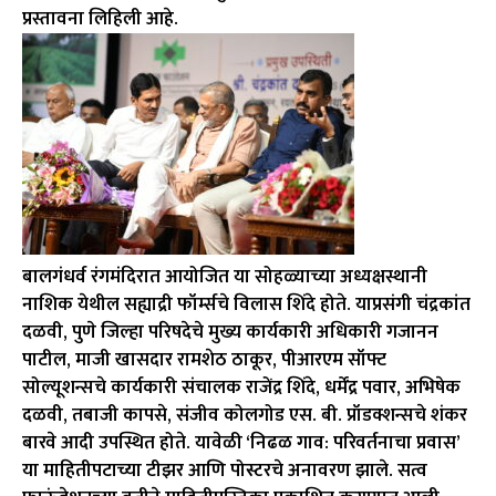
प्रस्तावना लिहिली आहे.
बालगंधर्व रंगमंदिरात आयोजित या सोहळ्याच्या अध्यक्षस्थानी
नाशिक येथील सह्याद्री फॉर्म्सचे विलास शिंदे होते. याप्रसंगी चंद्रकांत
दळवी, पुणे जिल्हा परिषदेचे मुख्य कार्यकारी अधिकारी गजानन
पाटील, माजी खासदार रामशेठ ठाकूर, पीआरएम सॉफ्ट
सोल्यूशन्सचे कार्यकारी संचालक राजेंद्र शिंदे, धर्मेंद्र पवार, अभिषेक
दळवी, तबाजी कापसे, संजीव कोलगोड एस. बी. प्रॉडक्शन्सचे शंकर
बारवे आदी उपस्थित होते. यावेळी ‘निढळ गाव: परिवर्तनाचा प्रवास’
या माहितीपटाच्या टीझर आणि पोस्टरचे अनावरण झाले. सत्व