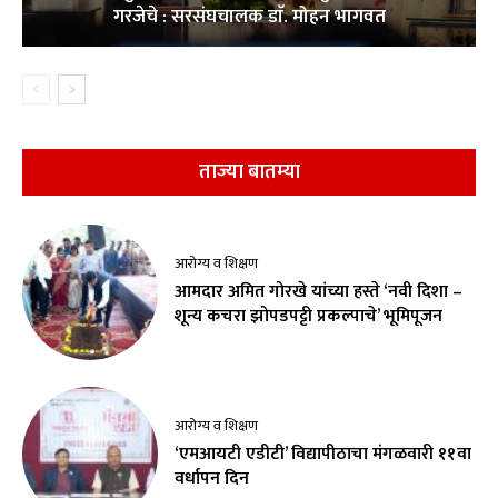
गरजेचे : सरसंघचालक डाॅ. मोहन भागवत
ताज्या बातम्या
आरोग्य व शिक्षण
आमदार अमित गोरखे यांच्या हस्ते ‘नवी दिशा –
शून्य कचरा झोपडपट्टी प्रकल्पाचे’ भूमिपूजन
आरोग्य व शिक्षण
‘एमआयटी एडीटी’ विद्यापीठाचा मंगळवारी ११वा
वर्धापन दिन