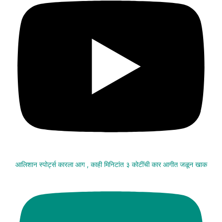
आलिशान स्पोर्ट्स कारला आग , काही मिनिटांत ३ कोटींची कार आगीत जळून खाक