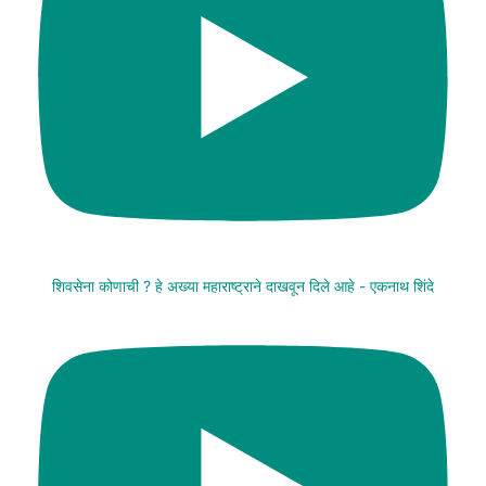
शिवसेना कोणाची ? हे अख्या महाराष्ट्राने दाखवून दिले आहे - एकनाथ शिंदे