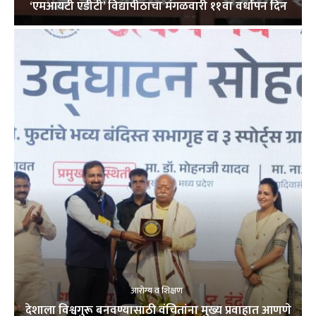
‘एमआयटी एडीटी’ विद्यापीठाचा मंगळवारी ११वा वर्धापन दिन
आरोग्य व शिक्षण
देशाला विश्वगुरू बनवण्यासाठी वंचितांना मुख्य प्रवाहात आणणे