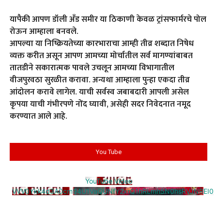
यापैकी आपण डॉली अँड समीर या ठिकाणी केवळ ट्रांसफार्मरचे पोल
रोऊन आम्हाला बनवले.
आपल्या या निष्क्रियतेच्या कारभाराचा आम्ही तीव्र शब्दात निषेध
व्यक्त करीत असून आपण आमच्या मोर्चातील सर्व मागण्यांबाबत
तातडीने सकारात्मक पावले उचलून आमच्या विभागातील
वीजपुरवठा सुरळीत करावा. अन्यथा आम्हाला पुन्हा एकदा तीव्र
आंदोलन करावे लागेल. याची सर्वस्व जबाबदारी आपली असेल
कृपया याची गंभीरपणे नोंद घ्यावी, असेही सदर निवेदनात नमूद
करण्यात आले आहे.
You Tube
YouTube Video
VVV0Ykk4d3A0cm94U1VaQUNfY2xrQ1hRLmh5N0hsRVJNREI0