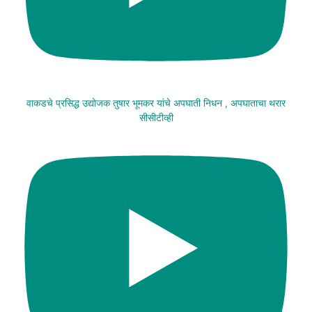
वाकडचे प्रसिद्ध उद्योजक तुषार भूमकर यांचे अपघाती निधन , अपघाताचा थरार
सीसीटीव्ही