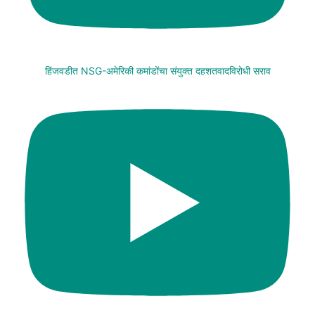
हिंजवडीत NSG-अमेरिकी कमांडोंचा संयुक्त दहशतवादविरोधी सराव