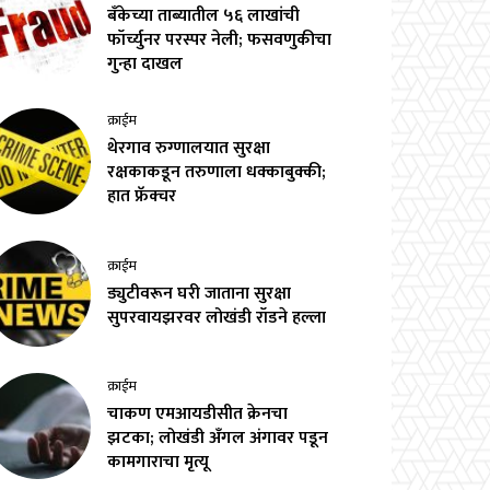
बँकेच्या ताब्यातील ५६ लाखांची
फॉर्च्युनर परस्पर नेली; फसवणुकीचा
गुन्हा दाखल
क्राईम
थेरगाव रुग्णालयात सुरक्षा
रक्षकाकडून तरुणाला धक्काबुक्की;
हात फ्रॅक्चर
क्राईम
ड्युटीवरून घरी जाताना सुरक्षा
सुपरवायझरवर लोखंडी रॉडने हल्ला
क्राईम
चाकण एमआयडीसीत क्रेनचा
झटका; लोखंडी अँगल अंगावर पडून
कामगाराचा मृत्यू