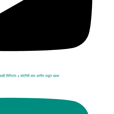
 काही मिनिटांत ३ कोटींची कार आगीत जळून खाक