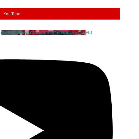
You Tube
cm94U1VaQUNfY2xrQ1hRLmh5N0hsRVJNREI0