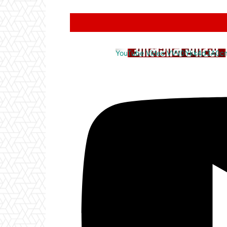
YouTube Video VVV0Ykk4d3A0