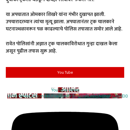
या अपघातात ओमकार शिखरे यांना गंभीर दुखापत झाली.
उपचारादरम्यान त्यांचा मृत्यू झाला. अपघातानंतर ट्रक चालकाने
घटनास्थळावरून पळ काढल्याचे पोलिस तपासात समोर आले आहे.
रावेत पोलिसांनी अज्ञात ट्रक चालकाविरोधात गुन्हा दाखल केला
असून पुढील तपास सुरू आहे.
You Tube
YouTube Video
VVV0Ykk4d3A0cm94U1VaQUNfY2xrQ1hRLmh5N0hsRVJNREI0