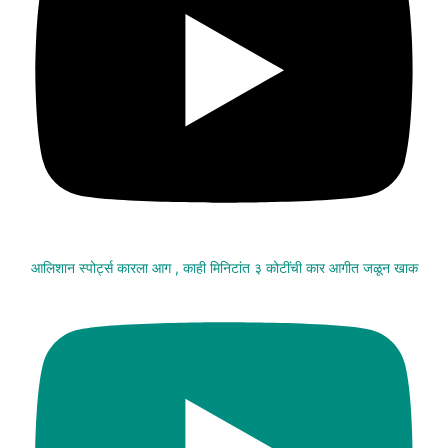
आलिशान स्पोर्ट्स कारला आग , काही मिनिटांत ३ कोटींची कार आगीत जळून खाक