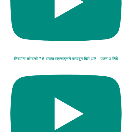
शिवसेना कोणाची ? हे अख्या महाराष्ट्राने दाखवून दिले आहे - एकनाथ शिंदे