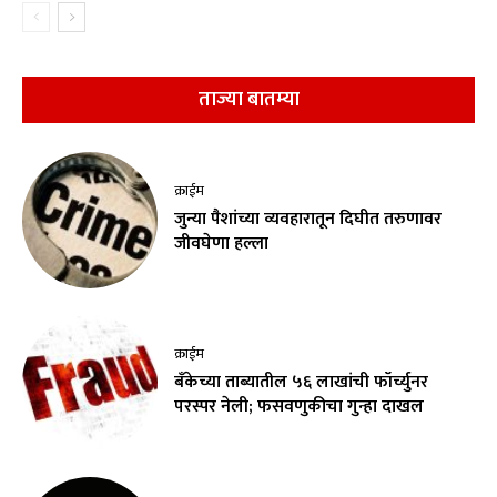
ताज्या बातम्या
क्राईम
जुन्या पैशांच्या व्यवहारातून दिघीत तरुणावर
जीवघेणा हल्ला
क्राईम
बँकेच्या ताब्यातील ५६ लाखांची फॉर्च्युनर
परस्पर नेली; फसवणुकीचा गुन्हा दाखल