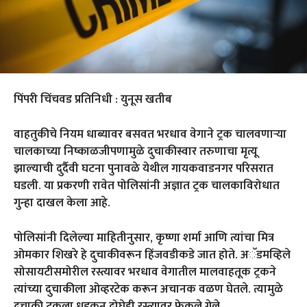
पिंपरी चिंचवड प्रतिनिधी : युनूस खतीब
वाहतुकीचे नियम धाब्यावर बसवत भरधाव वेगाने ट्रक चालवणाऱ्या
चालकाच्या निष्काळजीपणामुळे दुचाकीस्वार तरुणाचा मृत्यू
झाल्याची दुर्दैवी घटना पुनावळे येथील गायकवाडनगर परिसरात
घडली. या प्रकरणी रावेत पोलिसांनी अज्ञात ट्रक चालकाविरोधात
गुन्हा दाखल केला आहे.
पोलिसांनी दिलेल्या माहितीनुसार, कृष्णा शर्मा आणि त्यांचा मित्र
ओमकार शिखरे हे दुचाकीवरून हिंजवडीकडे जात होते. अॅडमव्हिले
सोसायटीसमोरील रस्त्यावर भरधाव वेगातील मालवाहतूक ट्रकने
त्यांच्या दुचाकीला ओव्हरटेक करून अचानक वळण घेतले. त्यामुळे
दुचाकी ट्रकला धडकून दोघेही रस्त्यावर फेकले गेले.