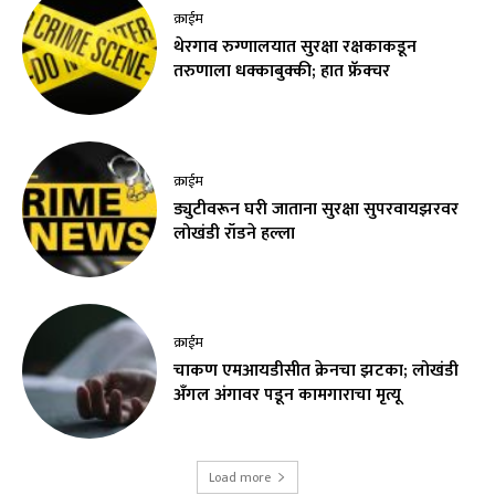
क्राईम
थेरगाव रुग्णालयात सुरक्षा रक्षकाकडून
तरुणाला धक्काबुक्की; हात फ्रॅक्चर
क्राईम
ड्युटीवरून घरी जाताना सुरक्षा सुपरवायझरवर
लोखंडी रॉडने हल्ला
क्राईम
चाकण एमआयडीसीत क्रेनचा झटका; लोखंडी
अँगल अंगावर पडून कामगाराचा मृत्यू
Load more