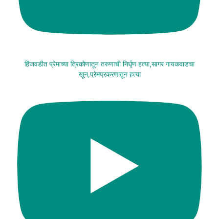
हिंजवडीत प्रेमाच्या त्रिकोणातून तरुणाची निर्घृण हत्या,सागर गायकवाडचा
खून,प्रेमप्रकरणातून हत्या