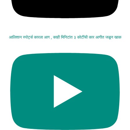
आलिशान स्पोर्ट्स कारला आग , काही मिनिटांत ३ कोटींची कार आगीत जळून खाक