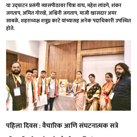
या उद्घाटन प्रसंगी व्यासपीठावर
चित्रा वाघ
,
महेश लांडगे
,
शंकर
जगताप
,
अमित गोरखे
,
अश्विनी जगताप
, माजी खासदार
अमर
साबळे
, शहराध्यक्ष
शत्रुघ्न काटे
यांच्यासह अनेक पदाधिकारी उपस्थित
होते.
पहिला दिवस : वैचारिक आणि संघटनात्मक सत्रे