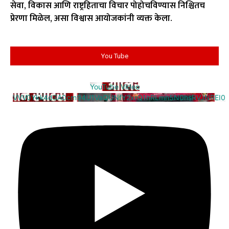
सेवा, विकास आणि राष्ट्रहिताचा विचार पोहोचविण्यास निश्चितच
प्रेरणा मिळेल, असा विश्वास आयोजकांनी व्यक्त केला.
You Tube
YouTube Video
VVV0Ykk4d3A0cm94U1VaQUNfY2xrQ1hRLmh5N0hsRVJNREI0