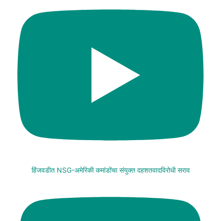
हिंजवडीत NSG-अमेरिकी कमांडोंचा संयुक्त दहशतवादविरोधी सराव