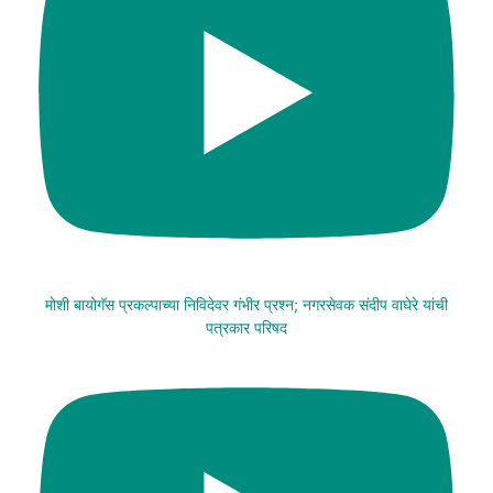
मोशी बायोगॅस प्रकल्पाच्या निविदेवर गंभीर प्रश्न; नगरसेवक संदीप वाघेरे यांची
पत्रकार परिषद