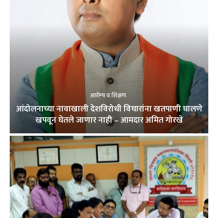
आरोग्य व शिक्षण
आंदोलनाच्या नावाखाली देशविरोधी विचारांना खतपाणी घालणे
खपवून घेतले जाणार नाही – आमदार अमित गोरखे