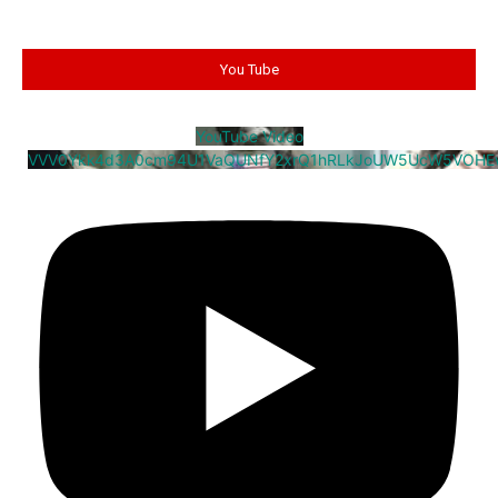
You Tube
YouTube Video
VVV0Ykk4d3A0cm94U1VaQUNfY2xrQ1hRLkJoUW5UcW5VOHE