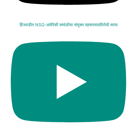
हिंजवडीत NSG-अमेरिकी कमांडोंचा संयुक्त दहशतवादविरोधी सराव