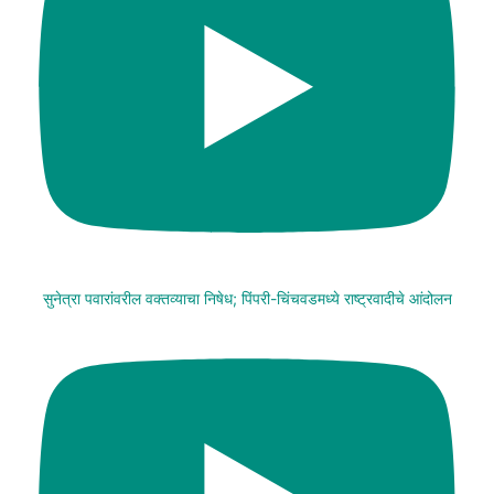
सुनेत्रा पवारांवरील वक्तव्याचा निषेध; पिंपरी-चिंचवडमध्ये राष्ट्रवादीचे आंदोलन