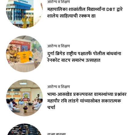
आरोग्य व शिक्षण
महापालिका शाळांतील विद्यार्थ्यांना DBT द्वारे
शालेय साहित्याची रक्कम द्या
आरोग्य व शिक्षण
दुर्गा ब्रिगेड राष्ट्रीय पक्षातर्फे पोलीस बांधवांना
रेनकोट वाटप समारंभ उत्साहात
आरोग्य व शिक्षण
भामा-आसखेड प्रकल्पग्रस्त ग्रामस्थांच्या प्रश्नांवर
महापौर रवि लांडगे यांच्यासोबत सकारात्मक
चर्चा
ताज्या बातम्या