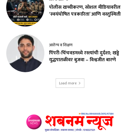
पोलीस खच्चीकरण, सोशल मीडियावरील
‘स्वयंघोषित पत्रकारिता’ आणि वस्तुस्थिती
आरोग्य व शिक्षण
पिंपरी-चिंचवडमध्ये रस्त्यांची दुर्दशा; खड्डे
युद्धपातळीवर बुजवा – विश्वजीत बारणे
Load more