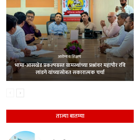
आरोग्य व शिक्षण
भामा-आसखेड प्रकल्पग्रस्त ग्रामस्थांच्या प्रश्नांवर महापौर रवि
लांडगे यांच्यासोबत सकारात्मक चर्चा
ताज्या बातम्या