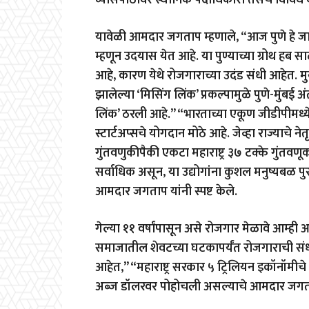
व्यासपीठावर स्थानिक पदाधिकारी तसेच विविध कंपन
यावेळी आमदार जगताप म्हणाले, “आज पुणे हे ज
म्हणून उदयास येत आहे. या पुण्याच्या ग्रोथ हब 
आहे, कारण येथे रोजगाराच्या उदंड संधी आहेत. मुख्य
झालेल्या ‘मिसिंग लिंक’ प्रकल्पामुळे पुणे-मुंबई 
लिंक’ ठरली आहे.” “भारताच्या एकूण जीडीपीमध्य
स्टार्टअप्सचे योगदान मोठे आहे. जेव्हा राज्याचे ने
गुंतवणुकीपैकी एकटा महाराष्ट्र ३७ टक्के गुंतव
सर्वाधिक असून, या उद्योगांना कुशल मनुष्यबळ प
आमदार जगताप यांनी स्पष्ट केले.
गेल्या ११ वर्षांपासून असे रोजगार मेळावे आम्
समाजातील शेवटच्या घटकापर्यंत रोजगाराची संधी
आहेत,” “महाराष्ट्र सरकार ५ ट्रिलियन इकॉनॉमीचे 
अब्ज डॉलरवर पोहोचली असल्याचे आमदार जगता