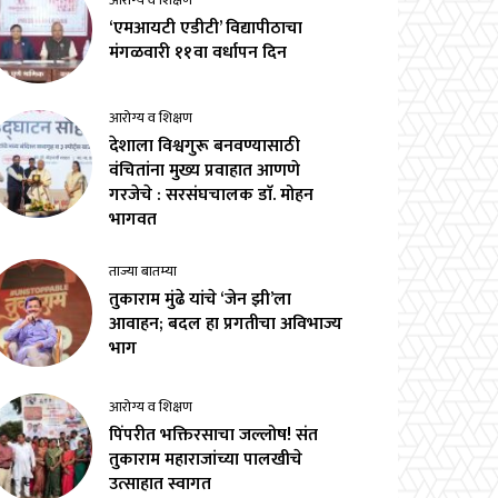
आरोग्य व शिक्षण
‘एमआयटी एडीटी’ विद्यापीठाचा
मंगळवारी ११वा वर्धापन दिन
आरोग्य व शिक्षण
देशाला विश्वगुरू बनवण्यासाठी
वंचितांना मुख्य प्रवाहात आणणे
गरजेचे : सरसंघचालक डाॅ. मोहन
भागवत
ताज्या बातम्या
तुकाराम मुंढे यांचे ‘जेन झी’ला
आवाहन; बदल हा प्रगतीचा अविभाज्य
भाग
आरोग्य व शिक्षण
पिंपरीत भक्तिरसाचा जल्लोष! संत
तुकाराम महाराजांच्या पालखीचे
उत्साहात स्वागत