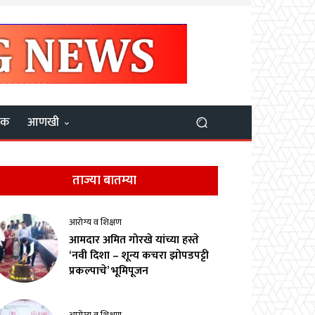
यक
आणखी
ताज्या बातम्या
आरोग्य व शिक्षण
आमदार अमित गोरखे यांच्या हस्ते
‘नवी दिशा – शून्य कचरा झोपडपट्टी
प्रकल्पाचे’ भूमिपूजन