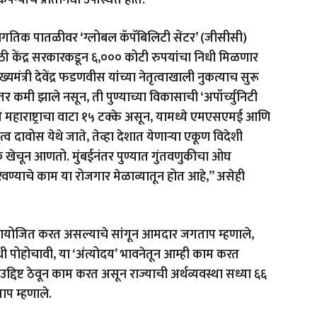
्यांचे प्रतिनिधी उपस्थित होते.
ागतिक पातळीवर ‘ग्लोबल कॅपॅबिलिटी सेंटर’ (जीसीसी)
साठी केंद्र सरकारकडून ६,००० कोटी रुपयांचा निधी मिळणार
मंत्री देवेंद्र फडणवीस यांच्या नेतृत्वाखाली नुकत्याच सुरू
अंतर कमी झाले नसून, ती पुण्याच्या विकासाची ‘अपॉर्च्युनिटी
े महाराष्ट्राचा वाटा १५ टक्के असून, यामध्ये एमएसएमई आणि
तृत्व दावोस येथे जाते, तेव्हा देशात येणाऱ्या एकूण विदेशी
णूक खेचून आणतो. मुंबईनंतर पुण्यात गुंतवणुकीचा ओघ
ुरवण्याचे काम या रोजगार मेळाव्यातून होत आहे,” असेही
ही आयोजित करत असल्याचे सांगून आमदार जगताप म्हणाले,
 पोहोचावी, या ‘अंत्योदय’ भावनेतून आम्ही काम करत
उद्दिष्ट ठेवून काम करत असून राज्याची अर्थव्यवस्था सध्या ६६
प म्हणाले.