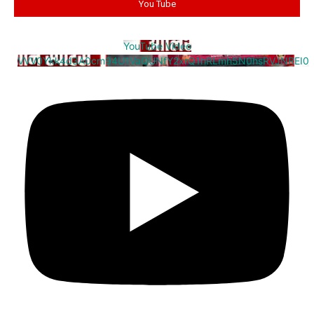
You Tube
YouTube Video
VVV0Ykk4d3A0cm94U1VaQUNfY2xrQ1hRLmh5N0hsRVJNREI0