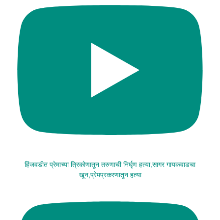
हिंजवडीत प्रेमाच्या त्रिकोणातून तरुणाची निर्घृण हत्या,सागर गायकवाडचा
खून,प्रेमप्रकरणातून हत्या