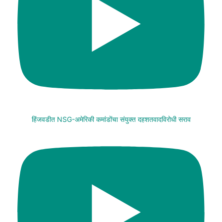
हिंजवडीत NSG-अमेरिकी कमांडोंचा संयुक्त दहशतवादविरोधी सराव