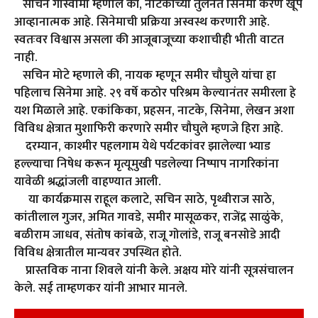
सचिन गोस्वामी म्हणाले की, नाटकांच्या तुलनेत सिनेमा करणे खूप
आव्हानात्मक आहे. सिनेमाची प्रक्रिया अस्वस्थ करणारी आहे.
स्वतःवर विश्वास असला की आजूबाजूच्या कशाचीही भीती वाटत
नाही.
सचिन मोटे म्हणाले की, नायक म्हणून समीर चौघुले यांचा हा
पहिलाच सिनेमा आहे. २९ वर्षे कठोर परिश्रम केल्यानंतर समीरला हे
यश मिळाले आहे. एकांकिका, प्रहसन, नाटके, सिनेमा, लेखन अशा
विविध क्षेत्रात मुशाफिरी करणारे समीर चौघुले म्हणजे हिरा आहे.
दरम्यान, काश्मीर पहलगाम येथे पर्यटकांवर झालेल्या भ्याड
हल्ल्याचा निषेध करून मृत्यूमुखी पडलेल्या निष्पाप नागरिकांना
यावेळी श्रद्धांजली वाहण्यात आली.
या कार्यक्रमास राहूल कलाटे, सचिन साठे, पृथ्वीराज साठे,
कांतीलाल गुजर, अमित गावडे, समीर मासूळकर, राजेंद्र साळुंके,
बळीराम जाधव, संतोष कांबळे, राजू गोलांडे, राजू बनसोडे आदी
विविध क्षेत्रातील मान्यवर उपस्थित होते.
प्रास्तविक नाना शिवले यांनी केले. अक्षय मोरे यांनी सूत्रसंचालन
केले. सई ताम्हणकर यांनी आभार मानले.