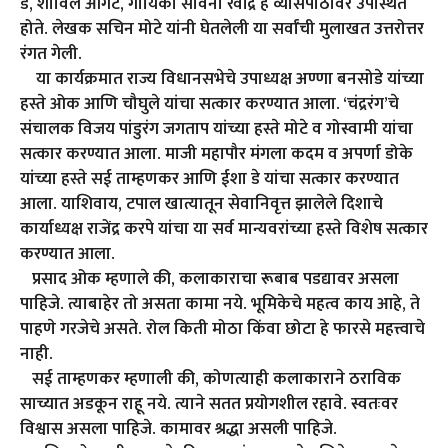
डे, शार्विल आगटे, गायिका सावनी रवींद्र हे व्यासपीठावर उपस्थित
होते. लेखक सचिन मोटे यांनी घेतलेली या सर्वांची मुलाखत उत्तरोत्तर
रंगत गेली.
या कार्यक्रमात राज्य विधानसभेचे उपाध्यक्ष अण्णा बनसोडे यांच्या
हस्ते ओक आणि चौघुले यांचा सत्कार करण्यात आला. ‘चंद्ररंग’चे
संचालक विजय पांडुरंग जगताप यांच्या हस्ते मोटे व गोस्वामी यांचा
सत्कार करण्यात आला. माजी महापौर मंगला कदम व अपर्णा डोके
यांच्या हस्ते सई ताम्हणकर आणि ईशा डे यांचा सत्कार करण्यात
आला. याशिवाय, टपाल खात्यातून सेवानिवृत्त झालेले दिशाचे
कार्याध्यक्ष राजेंद्र करपे यांचा या सर्व मान्यवरांच्या हस्ते विशेष सत्कार
करण्यात आला.
प्रसाद ओक म्हणाले की, कलाकाराचा रूबाब पडद्यावर असला
पाहिजे. त्याबाहेर तो असता कामा नये. भूमिकेचे महत्व काय आहे, ते
पाहणे गरजेचे असते. रोल किती मोठा किंवा छोटा हे फारसे महत्त्वाचे
नाही.
सई ताम्हणकर म्हणाली की, कोणत्याही कलाकाराने ठराविक
साच्यात अडकून राहू नये. त्याने सतत प्रयोगशील रहावे. स्वतःवर
विश्वास असला पाहिजे. कामावर श्रद्धा असली पाहिजे.