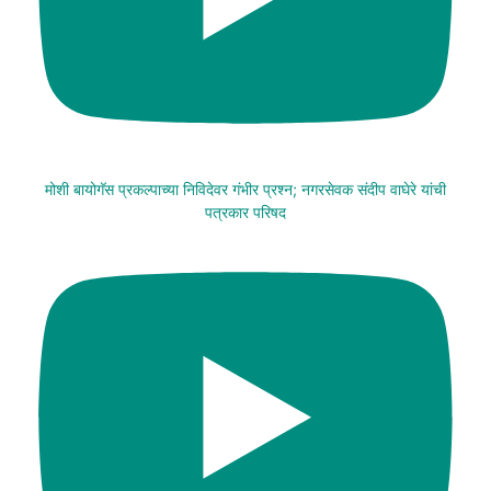
मोशी बायोगॅस प्रकल्पाच्या निविदेवर गंभीर प्रश्न; नगरसेवक संदीप वाघेरे यांची
पत्रकार परिषद