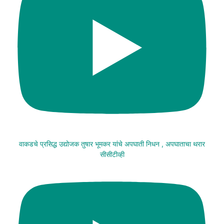
वाकडचे प्रसिद्ध उद्योजक तुषार भूमकर यांचे अपघाती निधन , अपघाताचा थरार
सीसीटीव्ही