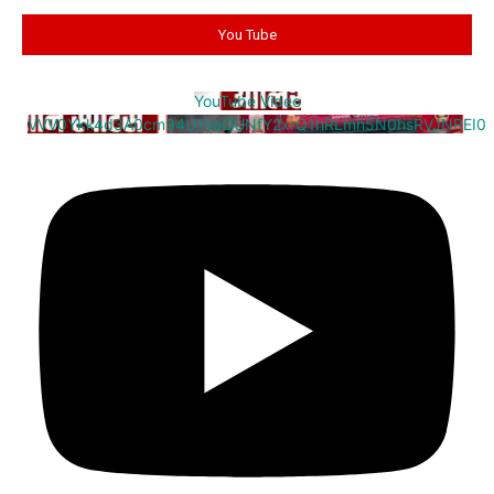
You Tube
YouTube Video
VVV0Ykk4d3A0cm94U1VaQUNfY2xrQ1hRLmh5N0hsRVJNREI0