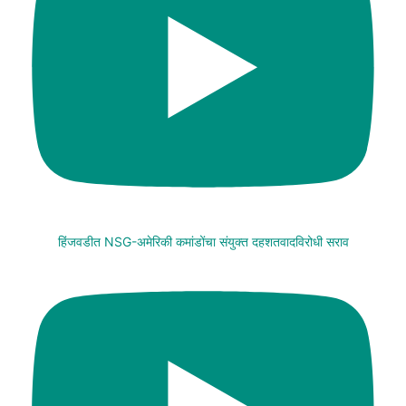
हिंजवडीत NSG-अमेरिकी कमांडोंचा संयुक्त दहशतवादविरोधी सराव