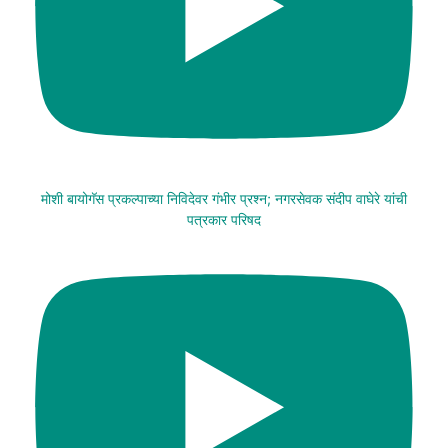
मोशी बायोगॅस प्रकल्पाच्या निविदेवर गंभीर प्रश्न; नगरसेवक संदीप वाघेरे यांची
पत्रकार परिषद