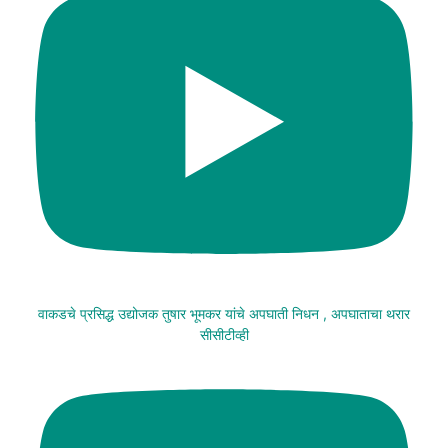
वाकडचे प्रसिद्ध उद्योजक तुषार भूमकर यांचे अपघाती निधन , अपघाताचा थरार
सीसीटीव्ही