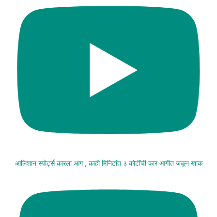
आलिशान स्पोर्ट्स कारला आग , काही मिनिटांत ३ कोटींची कार आगीत जळून खाक