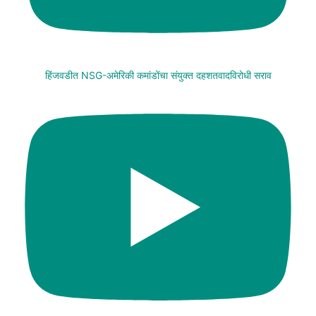
हिंजवडीत NSG-अमेरिकी कमांडोंचा संयुक्त दहशतवादविरोधी सराव