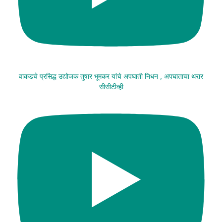
वाकडचे प्रसिद्ध उद्योजक तुषार भूमकर यांचे अपघाती निधन , अपघाताचा थरार
सीसीटीव्ही