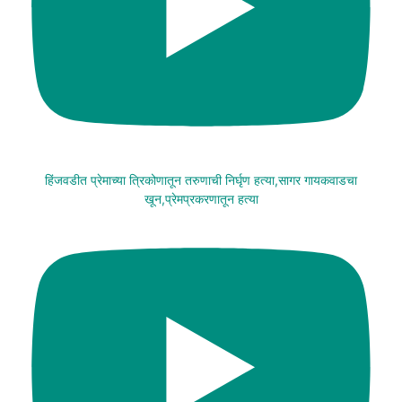
हिंजवडीत प्रेमाच्या त्रिकोणातून तरुणाची निर्घृण हत्या,सागर गायकवाडचा
खून,प्रेमप्रकरणातून हत्या