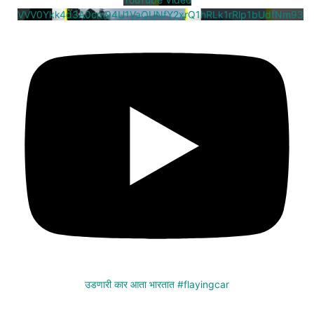
VVV0Ykk4d3A0cm94U1VaQUNfY2xrQ1hRLk1rRlp1bUdfNm93
उडणारी कार आता भारतात #flayingcar