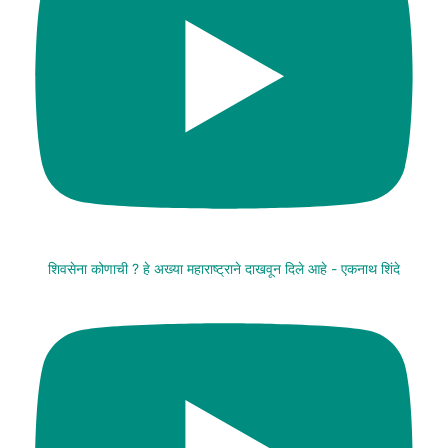
शिवसेना कोणाची ? हे अख्या महाराष्ट्राने दाखवून दिले आहे - एकनाथ शिंदे