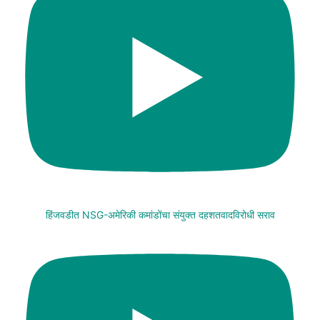
हिंजवडीत NSG-अमेरिकी कमांडोंचा संयुक्त दहशतवादविरोधी सराव