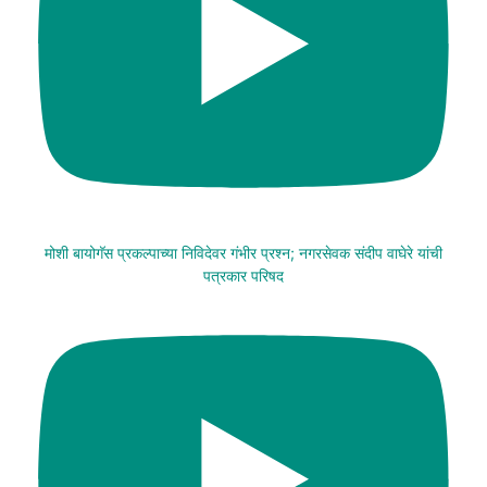
मोशी बायोगॅस प्रकल्पाच्या निविदेवर गंभीर प्रश्न; नगरसेवक संदीप वाघेरे यांची
पत्रकार परिषद