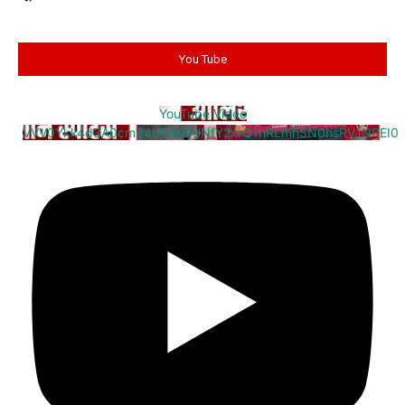
You Tube
YouTube Video
VVV0Ykk4d3A0cm94U1VaQUNfY2xrQ1hRLmh5N0hsRVJNREI0