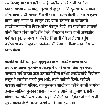
धर्मनिरपेक्ष भारताचे प्रतीक आहे!’ सतीश गोरडे यांनी, ‘वकिली
व्यवसायाच्या माध्यमातून तुटणारी कुटुंबे आणि दुभंगणारा समाज
जोडण्याची संधी लाभली!’ अशी भावना व्यक्त केली. म. भा. चव्हाण
यांनी ‘आई’ आणि डॉ. विठ्ठल वाघ यांनी ‘तिफन’ या कवितांचे
सादरीकरण करीत विद्यार्थ्यांना मंत्रमुग्ध केले; तर बाजीराव सातपुते
यांनी विद्यार्थ्यांना मार्गदर्शन केले. पोपटराव पवार यांनी अध्यक्षीय
मनोगतातून, ‘आमच्या शाळेतील विद्यार्थी येथे आलेल्या उत्तुंग
प्रतिभेच्या कवींकडून काव्यलेखनाची प्रेरणा घेतील!’ असा विश्वास
व्यक्त केला.
बालविद्यार्थिनीच्या हस्ते वृक्षपूजन करून कार्यक्रमाचा प्रारंभ
करण्यात आला. पुरुषोत्तम सदाफुले यांनी प्रास्ताविकातून पद्मश्री
नारायण सुर्वे यांच्या जन्मशताब्दीनिमित्त वर्षभर कार्यक्रमांचे नियोजन
असून हे त्यातील पाचवे पुष्प आहे, अशी माहिती दिली. यावेळी
महाराष्ट्र साहित्य परिषद, राजगुरूनगर शाखेच्या वतीने पद्मश्री नामदेव
ढसाळ साहित्य पुरस्कार प्रदान करण्यात आले. राजू जाधव, प्रदीप
गांधलीकर यांनी संयोजनात सहकार्य केले. प्रा. दिगंबर ढोकले यांनी
सूत्रसंचालन केले. अरुण गराडे यांनी आभार मानले.