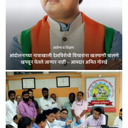
आरोग्य व शिक्षण
आंदोलनाच्या नावाखाली देशविरोधी विचारांना खतपाणी घालणे
खपवून घेतले जाणार नाही – आमदार अमित गोरखे