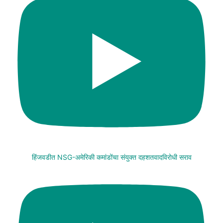
हिंजवडीत NSG-अमेरिकी कमांडोंचा संयुक्त दहशतवादविरोधी सराव