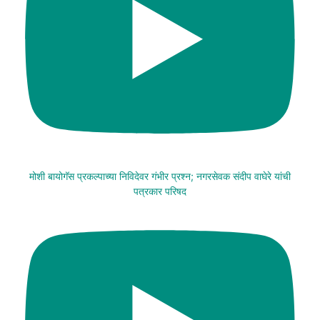
मोशी बायोगॅस प्रकल्पाच्या निविदेवर गंभीर प्रश्न; नगरसेवक संदीप वाघेरे यांची
पत्रकार परिषद