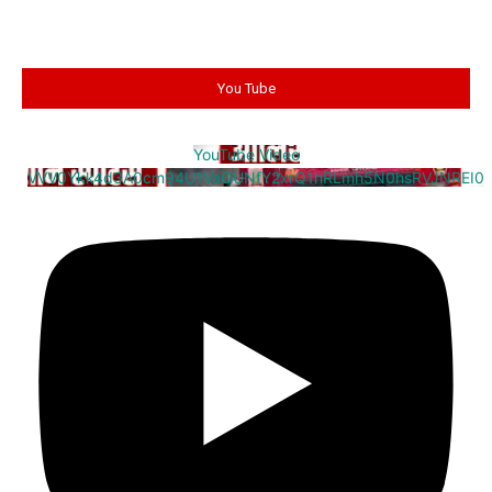
You Tube
YouTube Video
VVV0Ykk4d3A0cm94U1VaQUNfY2xrQ1hRLmh5N0hsRVJNREI0