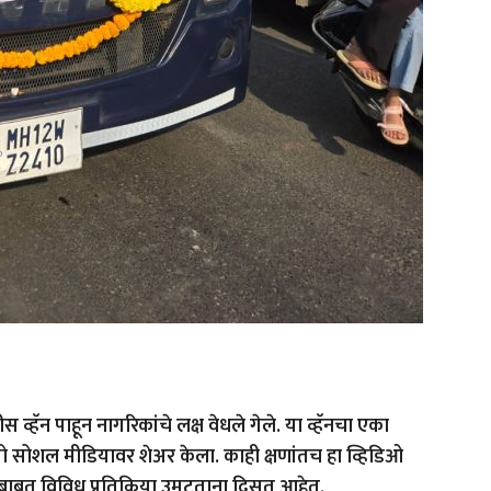
हॅन पाहून नागरिकांचे लक्ष वेधले गेले. या व्हॅनचा एका
तो सोशल मीडियावर शेअर केला. काही क्षणांतच हा व्हिडिओ
ाबत विविध प्रतिक्रिया उमटताना दिसत आहेत.