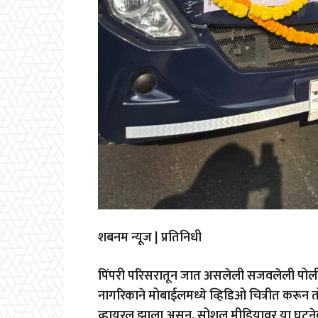
शबनम न्यूज | प्रतिनिधी
पिंपरी परिसरातून जात असलेली सजवलेली पोलीस व्
नागरिकाने मोबाईलमध्ये व्हिडिओ चित्रीत करून 
व्हायरल झाला असून, सोशल मीडियावर या घटनेब