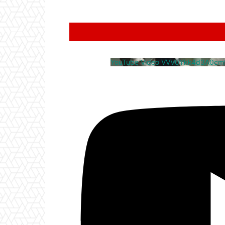
YouTube Video VVV0Ykk4d3A0