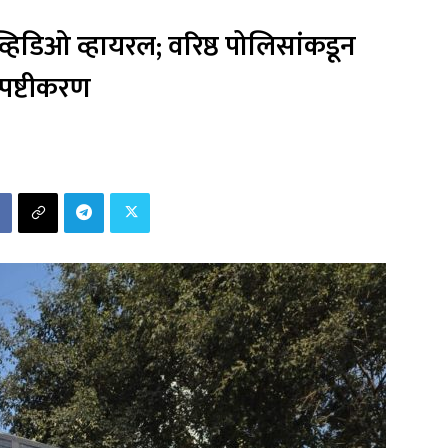
्हिडिओ व्हायरल; वरिष्ठ पोलिसांकडून
्पष्टीकरण