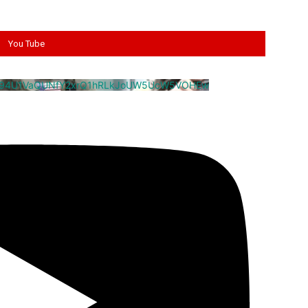
You Tube
cm94U1VaQUNfY2xrQ1hRLkJoUW5UcW5VOHEw