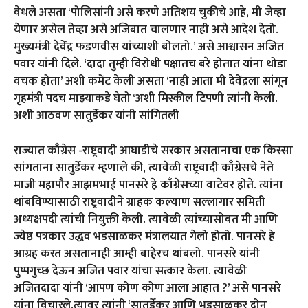
वेधले असता ‘पोलिसांनी असे करणे अतिशय चुकीचे आहे, मी जेव्हा
येणार असेल तेव्हा असे अजिबात चालणार नाही असे आदेश देतो.
मुख्यमंत्री देवेंद्र फडणवीस यांच्याशी बोलतो.’ असे आश्वासन अजित
पवार यांनी दिले. ‘दादा तुम्ही विरोधी पक्षातच बरे होतात यांना थोडा
वचक होता’ अशी कमेंट केली असता ‘नाही आता मी देवेंद्रला सांगून
गृहमंत्री पदच माझ्याकडे घेतो ‘अशी मिस्कील टिपणी त्यांनी केली.
अशी आठवण सातुर्डेकर यांनी सांगितली
राज्यात काँग्रेस -राष्ट्रवादी आघाडीचे सरकार असतानाचा एक किस्सा
सांगताना सातुर्डेकर म्हणाले की, त्यावेळी राष्ट्रवादी काँग्रेसचे नेते
माजी महापौर आझमभाई पानसरे हे काँग्रेसच्या वाटेवर होते. त्यांना
थांबविण्यासाठी राष्ट्रवादीने ग्राहक कल्याण सल्लागार समिती
अध्यक्षपदी त्यांची नियुक्ती केली. त्यावेळी त्यांच्यासोबत मी आणि
ज्येष्ठ पत्रकार उद्धव भडसाळकर मंत्रालयात गेलो होतो. पानसरे हे
आग्रह करत असतानाही आम्ही बाहेरच थांबलो. पानसरे यांनी
पुष्पगुच्छ देऊन अजित पवार यांचा सत्कार केला. त्यावेळी
अजितदादा यांनी ‘आपण कोण कोण आला आहात ?’ असे पानसरे
यांना विचारले.त्यावर त्यांनी ‘सातुर्डेकर आणि भडसाळकर दोन