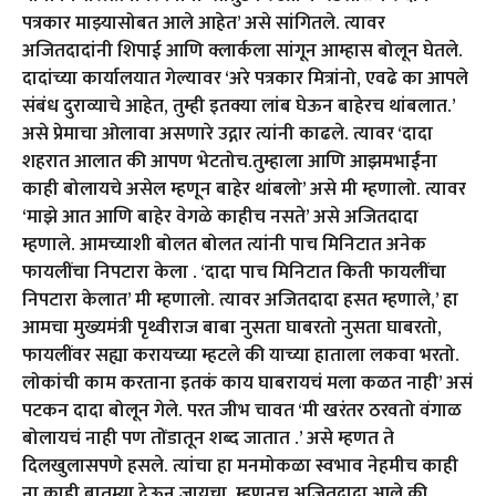
पत्रकार माझ्यासोबत आले आहेत’ असे सांगितले. त्यावर
अजितदादांनी शिपाई आणि क्लार्कला सांगून आम्हास बोलून घेतले.
दादांच्या कार्यालयात गेल्यावर ‘अरे पत्रकार मित्रांनो, एवढे का आपले
संबंध दुराव्याचे आहेत, तुम्ही इतक्या लांब घेऊन बाहेरच थांबलात.’
असे प्रेमाचा ओलावा असणारे उद्गार त्यांनी काढले. त्यावर ‘दादा
शहरात आलात की आपण भेटतोच.तुम्हाला आणि आझमभाईंना
काही बोलायचे असेल म्हणून बाहेर थांबलो’ असे मी म्हणालो. त्यावर
‘माझे आत आणि बाहेर वेगळे काहीच नसते’ असे अजितदादा
म्हणाले. आमच्याशी बोलत बोलत त्यांनी पाच मिनिटात अनेक
फायलींचा निपटारा केला . ‘दादा पाच मिनिटात किती फायलींचा
निपटारा केलात’ मी म्हणालो. त्यावर अजितदादा हसत म्हणाले,’ हा
आमचा मुख्यमंत्री पृथ्वीराज बाबा नुसता घाबरतो नुसता घाबरतो,
फायलींवर सह्या करायच्या म्हटले की याच्या हाताला लकवा भरतो.
लोकांची काम करताना इतकं काय घाबरायचं मला कळत नाही’ असं
पटकन दादा बोलून गेले. परत जीभ चावत ‘मी खरंतर ठरवतो वंगाळ
बोलायचं नाही पण तोंडातून शब्द जातात .’ असे म्हणत ते
दिलखुलासपणे हसले. त्यांचा हा मनमोकळा स्वभाव नेहमीच काही
ना काही बातम्या देऊन जायचा. म्हणूनच अजितदादा आले की