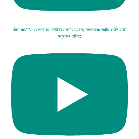
मोशी बायोगॅस प्रकल्पाच्या निविदेवर गंभीर प्रश्न; नगरसेवक संदीप वाघेरे यांची
पत्रकार परिषद