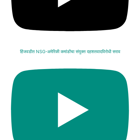
हिंजवडीत NSG-अमेरिकी कमांडोंचा संयुक्त दहशतवादविरोधी सराव