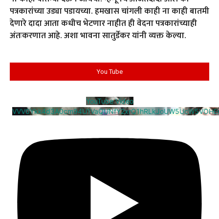
पत्रकारांच्या उड्या पडायच्या. हमखास चांगली काही ना काही बातमी
देणारे दादा आता कधीच भेटणार नाहीत ही वेदना पत्रकारांच्याही
अंतःकरणात आहे. अशा भावना सातुर्डेकर यांनी व्यक्त केल्या.
You Tube
YouTube Video
VVV0Ykk4d3A0cm94U1VaQUNfY2xrQ1hRLkJoUW5UcW5VOHE