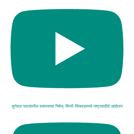
सुनेत्रा पवारांवरील वक्तव्याचा निषेध; पिंपरी-चिंचवडमध्ये राष्ट्रवादीचे आंदोलन