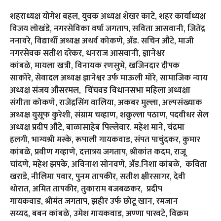
शहराध्यक्ष योगेश बहल, युवक अध्यक्ष शेखर काटे, शहर कार्याध्यक्ष
विजय लोखंडे, नगरसेविका वर्षा जगताप, सविता आसवानी, जितेंद्र
ननावरे, विद्यार्थी अध्यक्ष अथर्व कोकणे, ॲड. सचिन औटे, माजी
नगरसेवक सतीश दरेकर, धनराज आसवानी, ज्ञानेश्वर
कांबळे, मायला खत्री, विनायक रणसुभे, खजिनदार दीपक
साकोरे, सेवादल अध्यक्ष ज्ञानेश्वर उर्फ माऊली मोरे, सामाजिक न्याय
अध्यक्ष संजय औसरमल, चिंचवड विधानसभा महिला अध्यक्षा
संगीता कोकणे, राजेंद्रसिंग वालिया, अकबर मुल्ला, अल्पसंख्याक
अध्यक्ष युसूफ कुरेशी, संग्राम चव्हाण, शक्रुल्ला पठाण, पदवीधर सेल
अध्यक्ष प्रदीप औटे, बाळासाहेब पिल्लेवार. महेश माने, चंद्रमा
हलगी, भाग्यश्री मस्के, रूपाली गायकवाड, संपत पाचुंदकर, कुमार
कांबळे, प्रवीण गव्हाणे, दत्तात्रय जगताप, श्रीकांत कदम, राजू
चांदणे, महेश झपके, अविनाश सोनवणे, ॲड.निशा कांबळे, कविता
खराडे, नीलिमा पवार, पुनम तापकीर, सतीश क्षीरसागर, देवी
थोरात, अमित तापकीर, तुकाराम बजबळकर, प्रदीप
गायकवाड, श्रीमंत जगताप, झहीर उर्फ छोटू खान, रमजान
सय्यद, बबन कांबळे, उमेश गायकवाड, अण्णा पारवटे, विक्रम