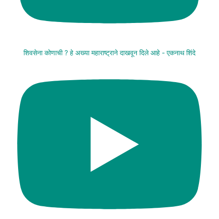
शिवसेना कोणाची ? हे अख्या महाराष्ट्राने दाखवून दिले आहे - एकनाथ शिंदे