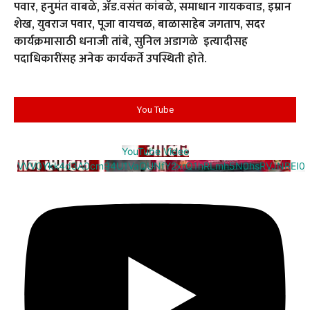
पवार, हनुमंत वाबळे, ॲड.वसंत कांबळे, समाधान गायकवाड, इम्रान
शेख, युवराज पवार, पूजा वायचळ, बाळासाहेब जगताप, सदर
कार्यक्रमासाठी धनाजी तांबे, सुनिल अडागळे इत्यादीसह
पदाधिकारींसह अनेक कार्यकर्ते उपस्थिती होते.
You Tube
YouTube Video
VVV0Ykk4d3A0cm94U1VaQUNfY2xrQ1hRLmh5N0hsRVJNREI0