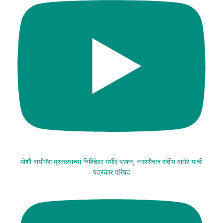
मोशी बायोगॅस प्रकल्पाच्या निविदेवर गंभीर प्रश्न; नगरसेवक संदीप वाघेरे यांची
पत्रकार परिषद