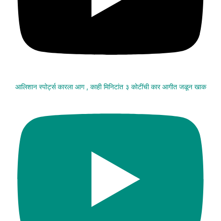
आलिशान स्पोर्ट्स कारला आग , काही मिनिटांत ३ कोटींची कार आगीत जळून खाक