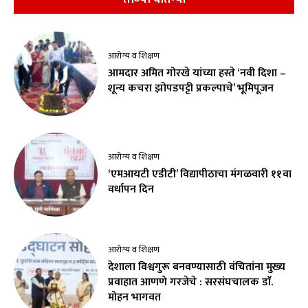
आरोग्य व शिक्षण
आमदार अमित गोरखे यांच्या हस्ते ‘नवी दिशा –
शून्य कचरा झोपडपट्टी प्रकल्पाचे’ भूमिपूजन
आरोग्य व शिक्षण
‘एमआयटी एडीटी’ विद्यापीठाचा मंगळवारी ११वा
वर्धापन दिन
आरोग्य व शिक्षण
देशाला विश्वगुरू बनवण्यासाठी वंचितांना मुख्य
प्रवाहात आणणे गरजेचे : सरसंघचालक डाॅ.
मोहन भागवत