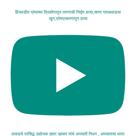
हिंजवडीत प्रेमाच्या त्रिकोणातून तरुणाची निर्घृण हत्या,सागर गायकवाडचा
खून,प्रेमप्रकरणातून हत्या
वाकडचे प्रसिद्ध उद्योजक तुषार भूमकर यांचे अपघाती निधन , अपघाताचा थरार