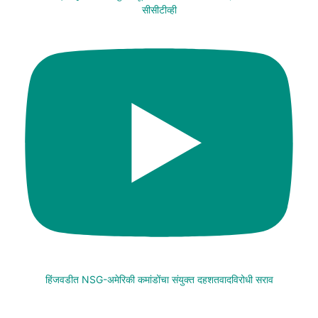
सीसीटीव्ही
हिंजवडीत NSG-अमेरिकी कमांडोंचा संयुक्त दहशतवादविरोधी सराव