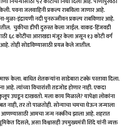
पाणी निचऱ्यासाठी ५२ कोटींचा निधी दिला आहे. पाणीपुरवठा
 केली. पवना जलवाहिनी प्रकल्प राबविला जाणार आहे.
मुळा-इंद्रायणी नदी पुनरुज्जीवन प्रकल्प राबविणार आहे.
े जातील. चुकीचा डीपी दुरुस्त केला जाईल. वाकड-हिंजवडी
ाठी ६८ कोटींचा आराखडा मंजूर केला असून १३ कोटी वर्ग
आहे. तोही सोडविण्यासाठी प्रयत्न केले जातील.
माफ केला. बाधित शेतकऱ्यांना साडेबारा टक्के परतावा दिला.
ेना आहे. त्यांच्या विचारांशी तडजोड होणार नाही. एकदा
 कुलूप उघडून दाखवतो. मला काय मिळाले? यापेक्षा लोकांना
 थांबत नाही, तर तो पाळतोही. सोन्याचा चमचा घेऊन जन्माला
िवस आणण्यासाठी आमचा जन्म नक्कीच झाला आहे. शहरात
ेत दिसले, असा विश्वासही उपमुख्यमंत्री शिंदे यांनी व्यक्त