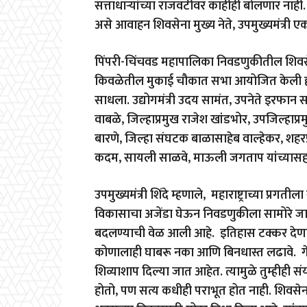
सत्ताधाऱ्यांच्या राजवटीवर काहीही बोलणार ना
असे आवाहन शिवसेना मुख्य नेते, उपमुख्यमंत्री एक
पिंपरी-चिंचवड महापालिका निवडणुकीतील शिवसेना उ
किवळेतील मुकाई चौकात सभा आयोजित केली होती.
साधला. उद्योगमंत्री उदय सामंत, उपनेते इरफान 
वाबळे, जिल्हाप्रमुख राजेश खांडभोर, उपजिल्हाप्रमुख
बारणे, जिल्हा संघटक बाळासाहेब वाल्हेकर, शहरप
कदम, सायली साळवे, माऊली जगताप यांच्यासह ना
उपमुख्यमंत्री शिंदे म्हणाले, महाराष्ट्राच्या प्
विकासाचा अजेंडा घेऊन निवडणुकीला सामोरे जा
बदलण्याची वेळ आली आहे. इतिहास टक्कर देणाऱ्
कोणालाही घाबरू नका आणि बिनधास्त लढावे. गेल्य
शिव्याशाप दिल्या जात आहेत. त्यामुळे तुम्हीही स
होतो, पण सत्य कधीही पराभूत होत नाही. शिवस