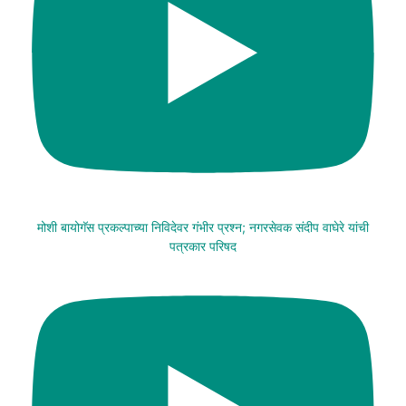
मोशी बायोगॅस प्रकल्पाच्या निविदेवर गंभीर प्रश्न; नगरसेवक संदीप वाघेरे यांची
पत्रकार परिषद