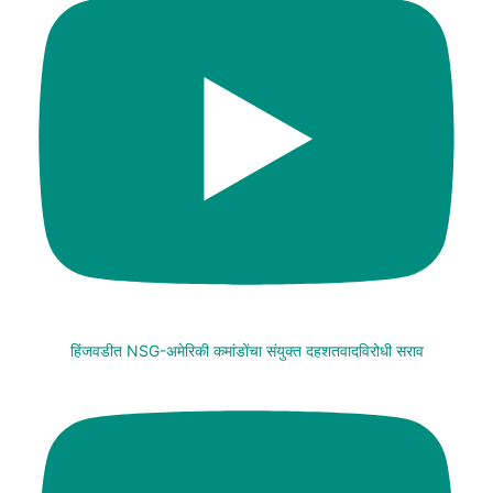
हिंजवडीत NSG-अमेरिकी कमांडोंचा संयुक्त दहशतवादविरोधी सराव