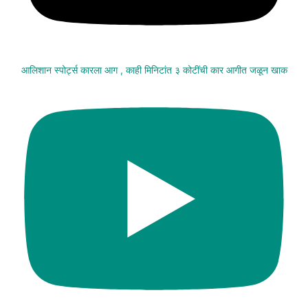
आलिशान स्पोर्ट्स कारला आग , काही मिनिटांत ३ कोटींची कार आगीत जळून खाक