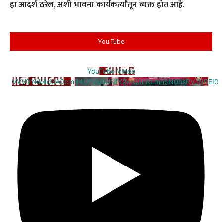
हा आदर्श ठरेल, अशी भावना कार्यकर्त्यांतून व्यक्त होत आहे.
You Tube
YouTube Video
VVV0Ykk4d3A0cm94U1VaQUNfY2xrQ1hRLmh5N0hsRVJNREI0