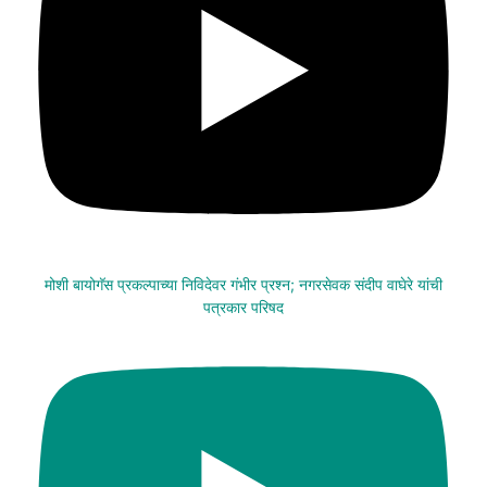
मोशी बायोगॅस प्रकल्पाच्या निविदेवर गंभीर प्रश्न; नगरसेवक संदीप वाघेरे यांची
पत्रकार परिषद