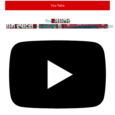
You Tube
YouTube Video
VVV0Ykk4d3A0cm94U1VaQUNfY2xrQ1hRLmh5N0hsRVJNREI0