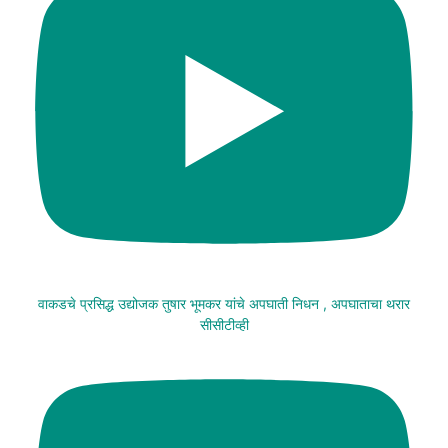
वाकडचे प्रसिद्ध उद्योजक तुषार भूमकर यांचे अपघाती निधन , अपघाताचा थरार
सीसीटीव्ही