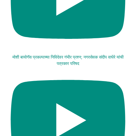
मोशी बायोगॅस प्रकल्पाच्या निविदेवर गंभीर प्रश्न; नगरसेवक संदीप वाघेरे यांची
पत्रकार परिषद