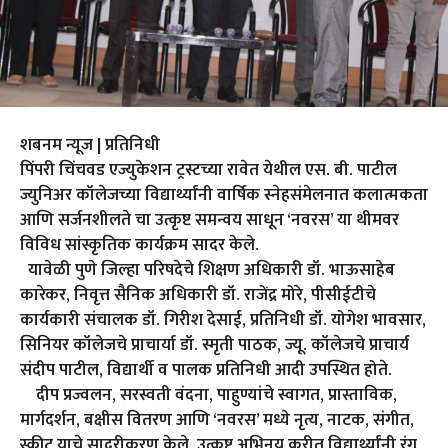
शबनम न्यूज | प्रतिनिधी
पिंपरी चिंचवड एज्युकेशन ट्रस्टच्या रावेत येथील एस. बी. पाटील
ज्युनिअर कॉलेजच्या विद्यार्थ्यांनी वार्षिक स्नेहसंमेलनात कलात्मकता
आणि सर्जनशीलते चा उत्कृष्ट समन्वय साधून ‘नवरस’ या थीमवर
विविध सांस्कृतिक कार्यक्रम सादर केले.
यावेळी पुणे जिल्हा परिषदेचे शिक्षण अधिकारी डॉ. भाऊसाहेब
कारेकर, निवृत्त सैनिक अधिकारी डॉ. राजेंद्र मोरे, पीसीईटीचे
कार्यकारी संचालक डॉ. गिरीश देसाई, प्रतिनिधी डॉ. योगेश भावसार,
सिनियर कॉलेजचे प्राचार्या डॉ. स्मृती पाठक, ज्यू. कॉलेजचे प्राचार्य
संदीप पाटील, विद्यार्थी व पालक प्रतिनिधी आदी उपस्थित होते.
दीप प्रज्वलन, सरस्वती वंदना, पाहुण्यांचे स्वागत, प्रास्ताविक,
मार्गदर्शन, बक्षीस वितरण आणि ‘नवरस’ मध्ये नृत्य, नाटक, संगीत,
स्कीट याचे सादरीकरण केले. उत्कृष्ट अभिनय करीत विद्यार्थ्यांनी रंग,