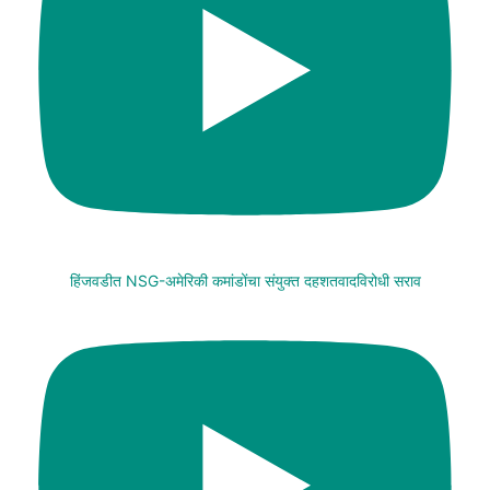
हिंजवडीत NSG-अमेरिकी कमांडोंचा संयुक्त दहशतवादविरोधी सराव