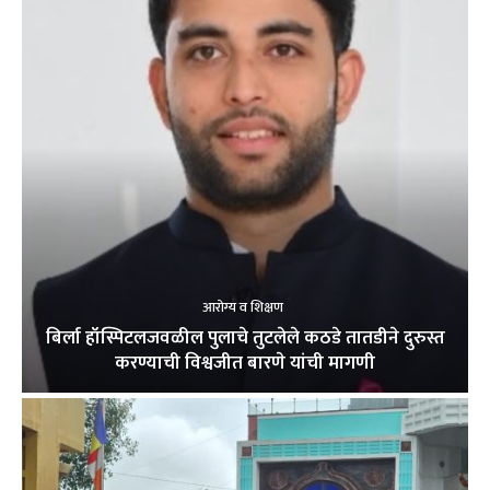
आरोग्य व शिक्षण
बिर्ला हॉस्पिटलजवळील पुलाचे तुटलेले कठडे तातडीने दुरुस्त
करण्याची विश्वजीत बारणे यांची मागणी