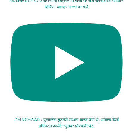
स्व.अजितदादा पवार जयंतीनिमित्त छत्रपती शिवाजी महाराज महाराजास्व समाधान
शिबिर | आमदार अण्णा बनसोडे
CHINCHWAD : पुलावरील तुटलेले संरक्षण कठडे जैसे थे; आदित्य बिर्ला
हॉस्पिटलजवळील पुलावर धोक्याची घंटा