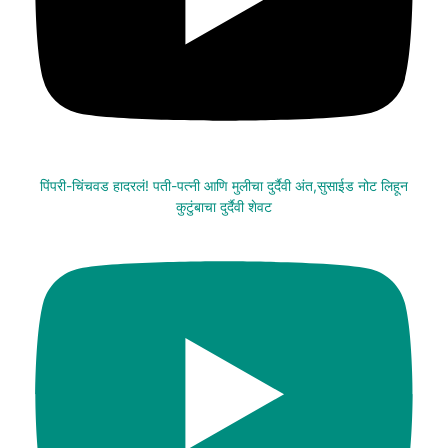
पिंपरी-चिंचवड हादरलं! पती-पत्नी आणि मुलीचा दुर्दैवी अंत,सुसाईड नोट लिहून
कुटुंबाचा दुर्दैवी शेवट