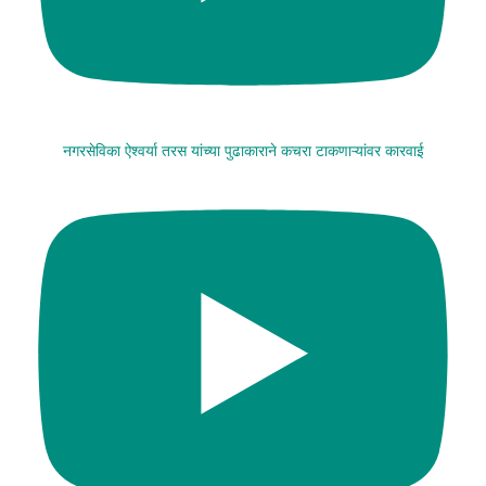
नगरसेविका ऐश्वर्या तरस यांच्या पुढाकाराने कचरा टाकणाऱ्यांवर कारवाई