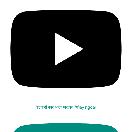
उडणारी कार आता भारतात #flayingcar