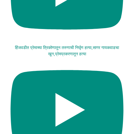
हिंजवडीत प्रेमाच्या त्रिकोणातून तरुणाची निर्घृण हत्या,सागर गायकवाडचा
खून,प्रेमप्रकरणातून हत्या