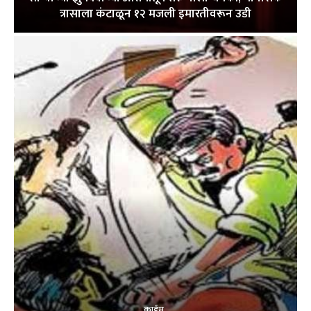
त्रासाला कंटाळून १२ मजली इमारतीवरून उडी
क्राईम