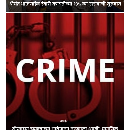
श्रीमंत भाऊसाहेब रंगारी गणपतीच्या १३५ व्या उत्सवाची सुरुवात
क्राईम
सोन्याच्या झुमक्याच्या आरोपातून तरुणाला धमकी; मानसिक