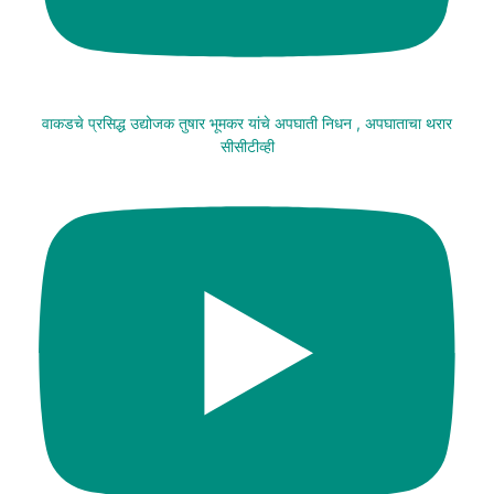
वाकडचे प्रसिद्ध उद्योजक तुषार भूमकर यांचे अपघाती निधन , अपघाताचा थरार
सीसीटीव्ही