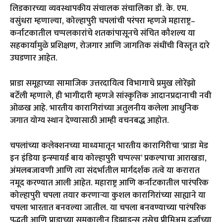
लिडकारच्या व्यवस्थापकीय संचालक संचालिका डॉ. के. एम.
वसुंधरा म्हणाल्या, कोल्हापुरी चपलांची परंपरा म्हणजे महाराष्ट्र–
कर्नाटकातील चप्पलकारांचे शतकांपासूनचे संचित कौशल्य या
सहकार्यामुळे प्रशिक्षण, रोजगार आणि जागतिक संधींची विस्तृत दारे
उघडणार आहेत.
प्राडा समूहाच्या सामाजिक उत्तरदायित्व विभागाचे प्रमुख लोरेंझो
बर्टेली म्हणाले, ही भागीदारी म्हणजे सांस्कृतिक आदानप्रदानाची नवी
ओळख आहे. भारतीय कारागिरांच्या अतुलनीय कलेला आधुनिक
जगात योग्य स्थान देण्यासाठी आम्ही वचनबद्ध आहोत.
चपलांच्या कलेक्शनच्या माध्यमातून भारतीय कारागिरीचा ‘प्राडा मेड
इन इंडिया इन्स्पायर्ड बाय कोल्हापुरी चप्पल्स’ प्रकल्पाचा आराखडा,
अंमलबजावणी आणि त्या संदर्भातील मार्गदर्शक तत्वे या करारात
नमूद करण्यात आली आहेत. महाराष्ट्र आणि कर्नाटकातील पारंपरिक
कोल्हापुरी चपला तयार करणाऱ्या कुशल कारागिरांच्या साह्याने या
चपला भारतात बनवल्या जातील. या चपला बनवण्याच्या पारंपरिक
पद्धती आणि प्राडाच्या समकालीन डिझाइन्स तसेच प्रीमिअम दर्जाच्या