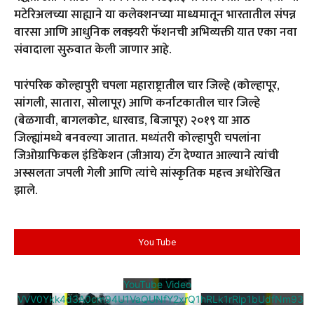
मटेरिअलच्या साह्याने या कलेक्शनच्या माध्यमातून भारतातील संपन्न
वारसा आणि आधुनिक लक्झ्यरी फॅशनची अभिव्यक्ती यात एका नवा
संवादाला सुरुवात केली जाणार आहे.
पारंपरिक कोल्हापुरी चपला महाराष्ट्रातील चार जिल्हे (कोल्हापूर,
सांगली, सातारा, सोलापूर) आणि कर्नाटकातील चार जिल्हे
(बेळगावी, बागलकोट, धारवाड, बिजापूर) २०१९ या आठ
जिल्ह्यांमध्ये बनवल्या जातात. मध्यंतरी कोल्हापुरी चपलांना
जिओग्राफिकल इंडिकेशन (जीआय) टॅग देण्यात आल्याने त्यांची
अस्सलता जपली गेली आणि त्यांचे सांस्कृतिक महत्त्व अधोरेखित
झाले.
You Tube
YouTube Video
VVV0Ykk4d3A0cm94U1VaQUNfY2xrQ1hRLk1rRlp1bUdfNm93