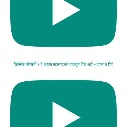
शिवसेना कोणाची ? हे अख्या महाराष्ट्राने दाखवून दिले आहे - एकनाथ शिंदे