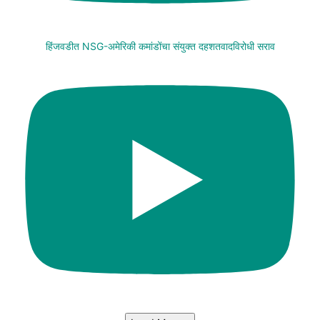
हिंजवडीत NSG-अमेरिकी कमांडोंचा संयुक्त दहशतवादविरोधी सराव