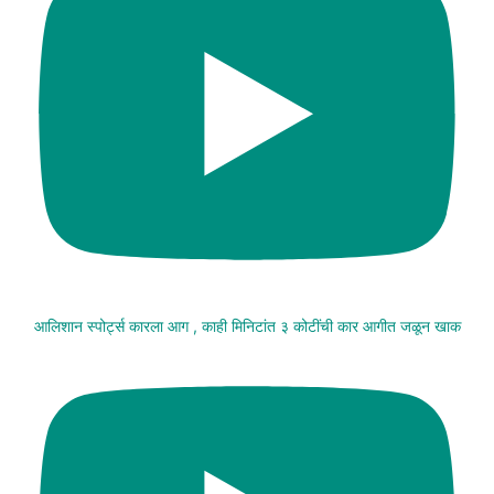
आलिशान स्पोर्ट्स कारला आग , काही मिनिटांत ३ कोटींची कार आगीत जळून खाक