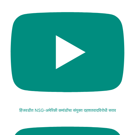
हिंजवडीत NSG-अमेरिकी कमांडोंचा संयुक्त दहशतवादविरोधी सराव