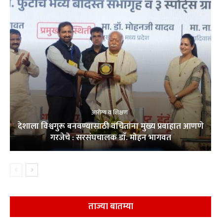
आरोग्य व शिक्षण
देशाला विश्वगुरू बनवण्यासाठी वंचितांना मुख्य प्रवाहात आणणे
गरजेचे : सरसंघचालक डाॅ. मोहन भागवत
ताज्या बातम्या