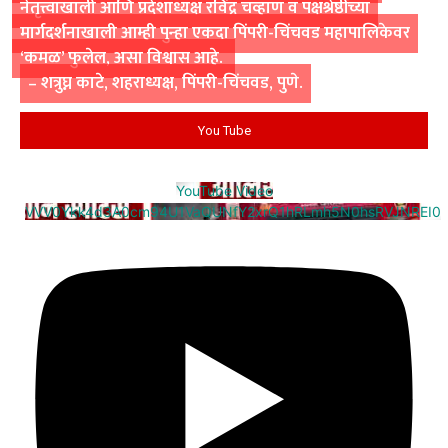
नेतृत्त्वाखाली आणि प्रदेशाध्यक्ष रविंद्र चव्हाण व पक्षश्रेष्ठींच्या
मार्गदर्शनाखाली आम्ही पुन्हा एकदा पिंपरी-चिंचवड महापालिकेवर
‘कमळ’ फुलेल, असा विश्वास आहे.
– शत्रुघ्न काटे, शहराध्यक्ष, पिंपरी-चिंचवड, पुणे.
You Tube
YouTube Video
VVV0Ykk4d3A0cm94U1VaQUNfY2xrQ1hRLmh5N0hsRVJNREI0