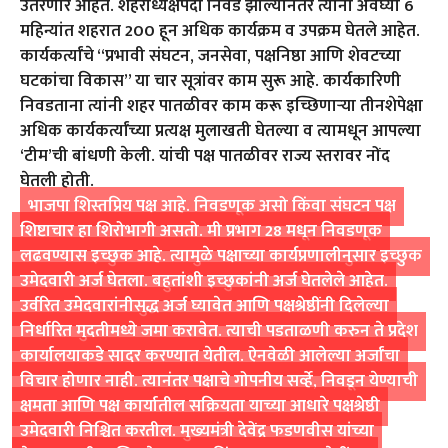
उतरणार आहेत. शहराध्यक्षपदी निवड झाल्यानंतर त्यांनी अवघ्या 6
महिन्यांत शहरात 200 हून अधिक कार्यक्रम व उपक्रम घेतले आहेत.
कार्यकर्त्यांचे ‘‘प्रभावी संघटन, जनसेवा, पक्षनिष्ठा आणि शेवटच्या
घटकांचा विकास’’ या चार सूत्रांवर काम सुरू आहे. कार्यकारिणी
निवडताना त्यांनी शहर पातळीवर काम करू इच्छिणाऱ्या तीनशेपेक्षा
अधिक कार्यकर्त्यांच्या प्रत्यक्ष मुलाखती घेतल्या व त्यामधून आपल्या
‘टीम’ची बांधणी केली. यांची पक्ष पातळीवर राज्य स्तरावर नोंद
घेतली होती.
भाजपा शिस्तप्रिय पक्ष आहे. निवडणूक असो किंवा संघटन पक्ष
शिष्टाचार हा शिरोभागी असतो. मी प्रभाग 28 मधून निवडणूक
लढवण्यास इच्छुक आहे. त्यामुळे पक्षाच्या कार्यप्रणालीनुसार इच्छुक
उमेदवारी अर्ज घेतला. बहुतांशी इच्छुकांनी अर्ज घेतलेले आहेत.
उर्वरित उमेदवारांनीसुद्ध अर्ज घ्यावेत आणि पक्षश्रेष्ठींनी दिलेल्या
निर्धारित मुदतीमध्ये जमा करावेत. त्याची पडताळणी करुन ते प्रदेश
कार्यालयाकडे सादर करण्यात येतील. ऐनवेळी आलेल्या अर्जांचा
विचार होणार नाही. त्यानंतर पक्षाचे गोपनीय सर्व्हे, निवडून येण्याची
क्षमता आणि पक्ष कार्यातील सक्रियता याच्या आधारे पक्षश्रेष्ठी
उमेदवारी निश्चित करतील. मुख्यमंत्री देवेंद्र फडणवीस यांच्या