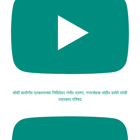
मोशी बायोगॅस प्रकल्पाच्या निविदेवर गंभीर प्रश्न; नगरसेवक संदीप वाघेरे यांची
पत्रकार परिषद