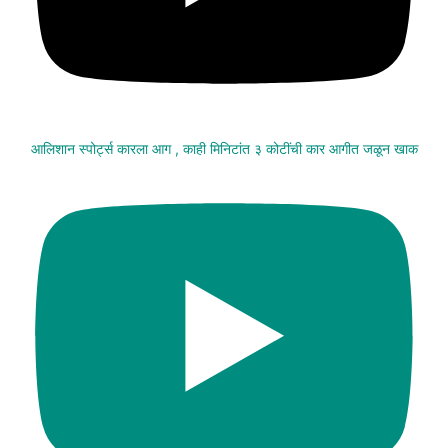
आलिशान स्पोर्ट्स कारला आग , काही मिनिटांत ३ कोटींची कार आगीत जळून खाक