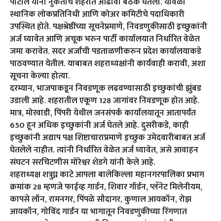
पाटील यांनी नुकतीच शहरात आढावा बैठक घेतली. यावेळी
स्थानिक लोकप्रतिनिधी आणि कोअर कमिटीचे पदाधिकारी
उपस्थित होते. पक्षश्रेष्ठींच्या सूचनेप्रमाणे, निवडणुकीसाठी इच्छुकांनी
अर्ज घ्यावेत आणि अचूक भरुन पार्टी कार्यालयात निर्धारित वेळेत
जमा करावेत. सदर अर्जांची पडताळणीकरुन प्रदेश कार्यालयाकडे
पाठवण्यात येतील. याबाबत शहराध्यक्षांनी कार्यवाही करावी, अशा
सूचना केल्या होत्या.
दरम्यान, भाजपाकडून निवडणूक लढवण्यासाठी इच्छुकांची झुंबड
उडाली आहे. शहरातील एकूण 128 जागांवर निवडणूक होत आहे.
मात्र, मोरवाडी, पिंपरी येथील जनसंपर्क कार्यालयातून आतापर्यंत
650 हून अधिक इच्छुकांनी अर्ज घेतले आहे. दुसरीकडे, काही
इच्छुकांनी अद्याप पक्ष शिष्टाचाराप्रमाणे इच्छुक उमेदवारीबाबत अर्ज
घेतलेले नाहीत. त्यांनी निर्धारित वेळेत अर्ज घ्यावेत, असे आवाहन
संघटन सरचिटणीस मोरेश्वर शेडगे यांनी केले आहे.
शहराध्यक्ष शत्रुघ्न काटे आपला बालेकिल्ला महानगरपालिका प्रभाग
क्रमांक 28 म्हणजे फाईव्ह गार्डन, शिवार गॉर्डन, प्लॅनेट मिलेनीयम,
कापसे लॉन, रामनगर, पिंपळे सौदागर, कुणाल आयकॉन, रोझ
आयकॉन, गोविंद गार्डन या भागातून निवडणुकीच्या रिंगणात