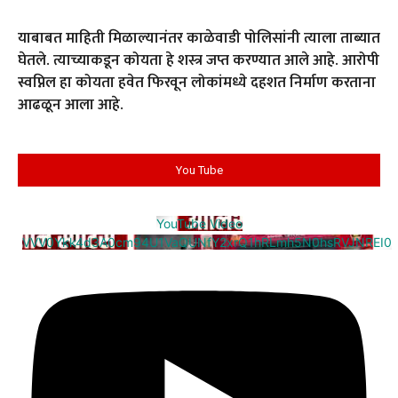
याबाबत माहिती मिळाल्यानंतर काळेवाडी पोलिसांनी त्याला ताब्यात
घेतले. त्याच्याकडून कोयता हे शस्त्र जप्त करण्यात आले आहे. आरोपी
स्वप्निल हा कोयता हवेत फिरवून लोकांमध्ये दहशत निर्माण करताना
आढळून आला आहे.
You Tube
YouTube Video
VVV0Ykk4d3A0cm94U1VaQUNfY2xrQ1hRLmh5N0hsRVJNREI0