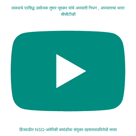
वाकडचे प्रसिद्ध उद्योजक तुषार भूमकर यांचे अपघाती निधन , अपघाताचा थरार
सीसीटीव्ही
हिंजवडीत NSG-अमेरिकी कमांडोंचा संयुक्त दहशतवादविरोधी सराव