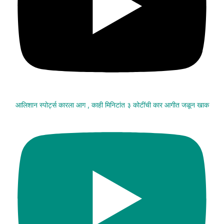
आलिशान स्पोर्ट्स कारला आग , काही मिनिटांत ३ कोटींची कार आगीत जळून खाक