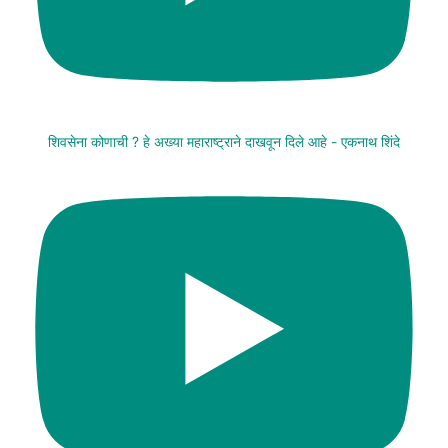
शिवसेना कोणाची ? हे अख्या महाराष्ट्राने दाखवून दिले आहे - एकनाथ शिंदे