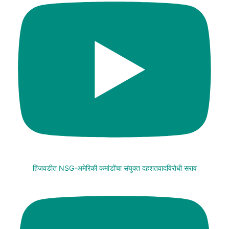
हिंजवडीत NSG-अमेरिकी कमांडोंचा संयुक्त दहशतवादविरोधी सराव