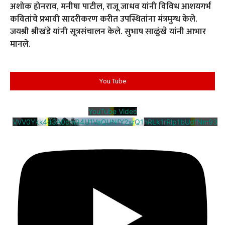
अशोक होनराव, मनीषा पाटील, राजू जाधव यांनी विविध आशयगर्भ
कवितांचे प्रभावी सादरीकरण करीत उपस्थितांना मंत्रमुग्ध केले.
जयश्री श्रीखंडे यांनी सूत्रसंचालन केले. सुभाष साळुंखे यांनी आभार
मानले.
You Tube
YouTube Video
VVV0Ykk4d3A0cm94U1VaQUNfY2xrQ1hRLk1rRlp1bUdfNm93