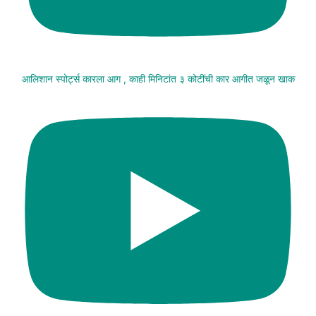
आलिशान स्पोर्ट्स कारला आग , काही मिनिटांत ३ कोटींची कार आगीत जळून खाक