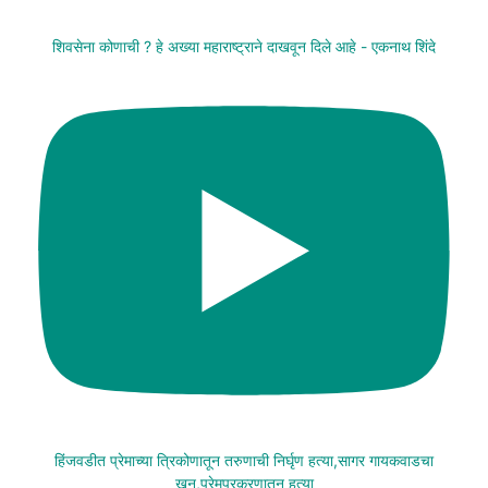
शिवसेना कोणाची ? हे अख्या महाराष्ट्राने दाखवून दिले आहे - एकनाथ शिंदे
हिंजवडीत प्रेमाच्या त्रिकोणातून तरुणाची निर्घृण हत्या,सागर गायकवाडचा
खून,प्रेमप्रकरणातून हत्या