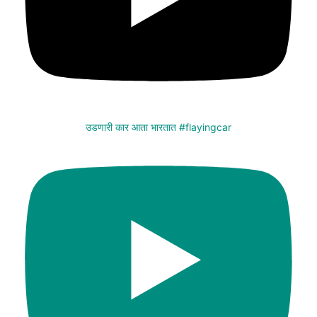
उडणारी कार आता भारतात #flayingcar