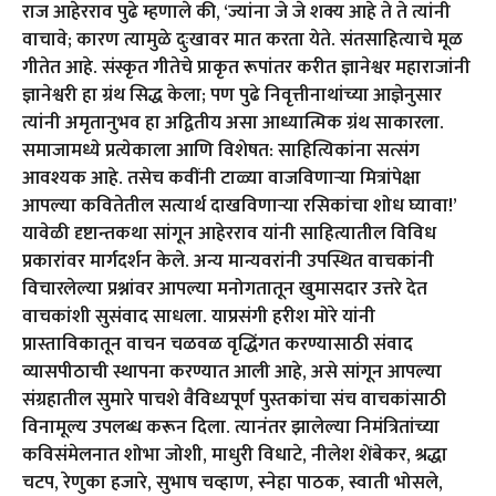
राज आहेरराव पुढे म्हणाले की, ‘ज्यांना जे जे शक्य आहे ते ते त्यांनी
वाचावे; कारण त्यामुळे दुःखावर मात करता येते. संतसाहित्याचे मूळ
गीतेत आहे. संस्कृत गीतेचे प्राकृत रूपांतर करीत ज्ञानेश्वर महाराजांनी
ज्ञानेश्वरी हा ग्रंथ सिद्ध केला; पण पुढे निवृत्तीनाथांच्या आज्ञेनुसार
त्यांनी अमृतानुभव हा अद्वितीय असा आध्यात्मिक ग्रंथ साकारला.
समाजामध्ये प्रत्येकाला आणि विशेषत: साहित्यिकांना सत्संग
आवश्यक आहे. तसेच कवींनी टाळ्या वाजविणाऱ्या मित्रांपेक्षा
आपल्या कवितेतील सत्यार्थ दाखविणार्‍या रसिकांचा शोध घ्यावा!’
यावेळी दृष्टान्तकथा सांगून आहेरराव यांनी साहित्यातील विविध
प्रकारांवर मार्गदर्शन केले. अन्य मान्यवरांनी उपस्थित वाचकांनी
विचारलेल्या प्रश्नांवर आपल्या मनोगतातून खुमासदार उत्तरे देत
वाचकांशी सुसंवाद साधला. याप्रसंगी हरीश मोरे यांनी
प्रास्ताविकातून वाचन चळवळ वृद्धिंगत करण्यासाठी संवाद
व्यासपीठाची स्थापना करण्यात आली आहे, असे सांगून आपल्या
संग्रहातील सुमारे पाचशे वैविध्यपूर्ण पुस्तकांचा संच वाचकांसाठी
विनामूल्य उपलब्ध करून दिला. त्यानंतर झालेल्या निमंत्रितांच्या
कविसंमेलनात शोभा जोशी, माधुरी विधाटे, नीलेश शेंबेकर, श्रद्धा
चटप, रेणुका हजारे, सुभाष चव्हाण, स्नेहा पाठक, स्वाती भोसले,