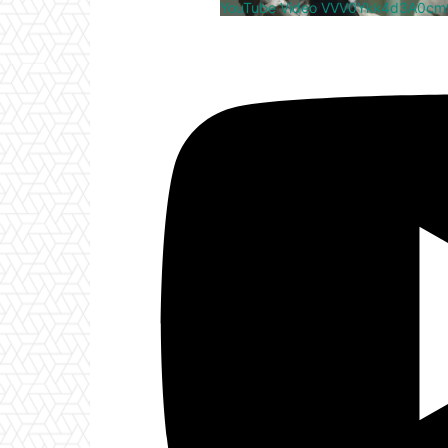
YouTube Video VVV0Ykk4d3A0