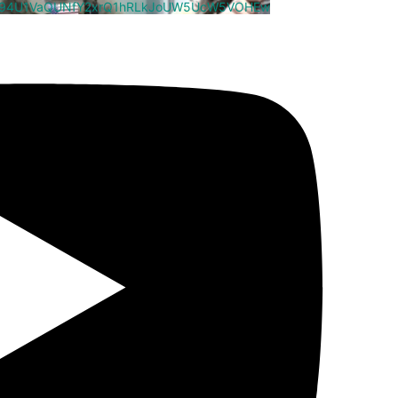
cm94U1VaQUNfY2xrQ1hRLkJoUW5UcW5VOHEw