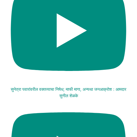
सुनेत्रा पवारांवरील वक्तव्याचा निषेध; माफी मागा, अन्यथा जनआक्रोश : आमदार
सुनील शेळके