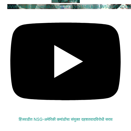
YouTube Video
VVV0Ykk4d3A0cm94U1VaQUNfY2xrQ1hRLkJoUW5UcW5VOHE
हिंजवडीत NSG-अमेरिकी कमांडोंचा संयुक्त दहशतवादविरोधी सराव