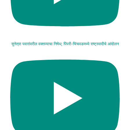
सुनेत्रा पवारांवरील वक्तव्याचा निषेध; पिंपरी-चिंचवडमध्ये राष्ट्रवादीचे आंदोलन